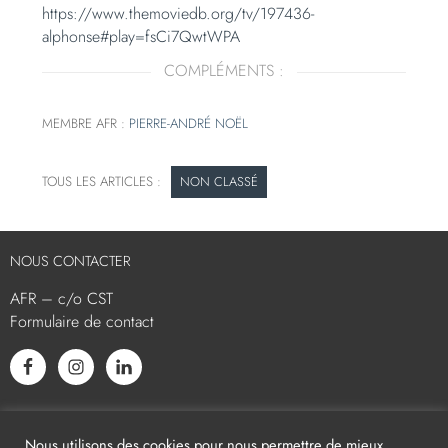
https://www.themoviedb.org/tv/197436-
alphonse#play=fsCi7QwtWPA
COMPLÉMENTS :
MEMBRE AFR :
PIERRE-ANDRÉ NOËL
NON CLASSÉ
NOUS CONTACTER
AFR – c/o CST
Formulaire de contact
L’AFR EST MEMBRE ASSOCIÉ
Nous utilisons des cookies pour nous permettre de mieux