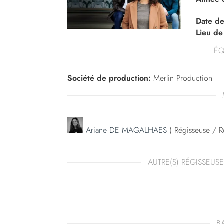
Date de
Lieu de
ÉQ
Société de production:
Merlin Production
Ariane DE MAGALHAES
( Régisseuse / Ré
AUTRE(S) RÉGISSEUSE
B