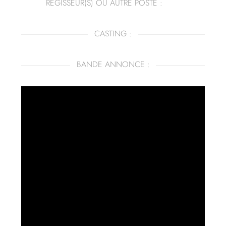
RÉGISSEUR(S) OU AUTRE POSTE :
CASTING :
BANDE ANNONCE :