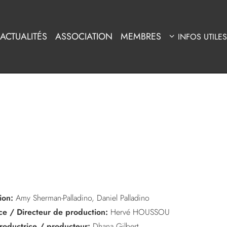
ACTUALITÉS
ASSOCIATION
MEMBRES
INFOS UTILES
ion:
Amy Sherman-Palladino, Daniel Palladino
ice / Directeur de production:
Hervé HOUSSOU
roductrice / producteur:
Dhana Gilbert