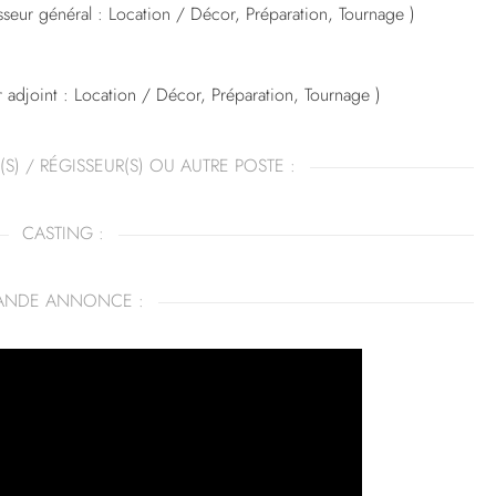
seur général : Location / Décor, Préparation, Tournage )
 adjoint : Location / Décor, Préparation, Tournage )
(S) / RÉGISSEUR(S) OU AUTRE POSTE :
CASTING :
ANDE ANNONCE :