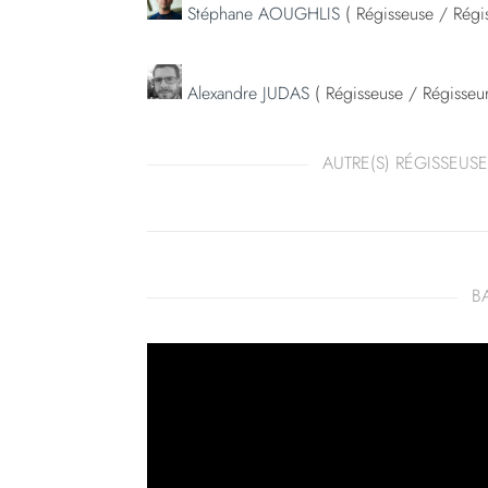
Stéphane AOUGHLIS
( Régisseuse / Régis
Alexandre JUDAS
( Régisseuse / Régisseur
AUTRE(S) RÉGISSEUSE
B