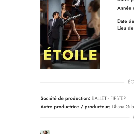
Année 
Date de
Lieu de
ÉQ
Société de production:
BALLET - FIRSTEP
Autre productrice / producteur:
Dhana Gilb