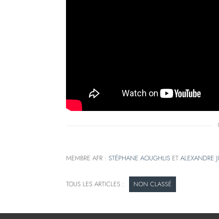
MEMBRE AFR :
STÉPHANE AOUGHLIS
ET
ALEXANDRE J
NON CLASSÉ