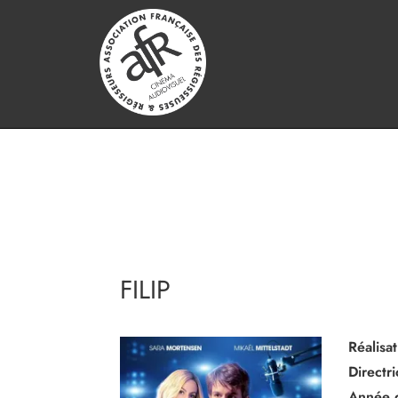
FILIP
Réalisat
Directr
Année 