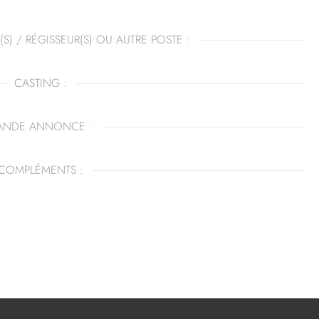
(S) / RÉGISSEUR(S) OU AUTRE POSTE :
CASTING :
ANDE ANNONCE :
COMPLÉMENTS :