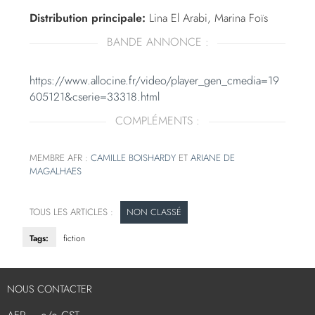
Distribution principale:
Lina El Arabi, Marina Foïs
BANDE ANNONCE :
https://www.allocine.fr/video/player_gen_cmedia=19
605121&cserie=33318.html
COMPLÉMENTS :
MEMBRE AFR :
CAMILLE BOISHARDY
ET
ARIANE DE
MAGALHAES
NON CLASSÉ
Tags:
fiction
NOUS CONTACTER