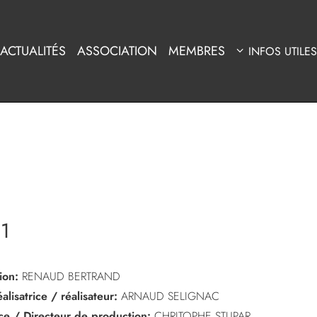
ACTUALITÉS
ASSOCIATION
MEMBRES
INFOS UTILES
1
ion:
RENAUD BERTRAND
alisatrice / réalisateur:
ARNAUD SELIGNAC
ice / Directeur de production:
CHRITOPHE STUPAR