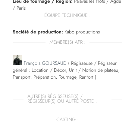
Lieu de tournage / Région:
Palavas les Flots / Agde
/ Paris
ÉQUIPE TECHNIQUE :
Société de production:
Kabo productions
MEMBRE(S) AFR :
François GOURSAUD
( Régisseuse / Régisseur
général : Location / Décor, Unit / Notion de plateau,
Transport, Préparation, Tournage, Renfort )
AUTRE(S) RÉGISSEUSE(S) /
RÉGISSEUR(S) OU AUTRE POSTE :
CASTING :