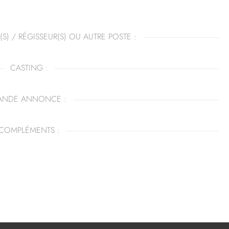
(S) / RÉGISSEUR(S) OU AUTRE POSTE :
CASTING :
ANDE ANNONCE :
COMPLÉMENTS :