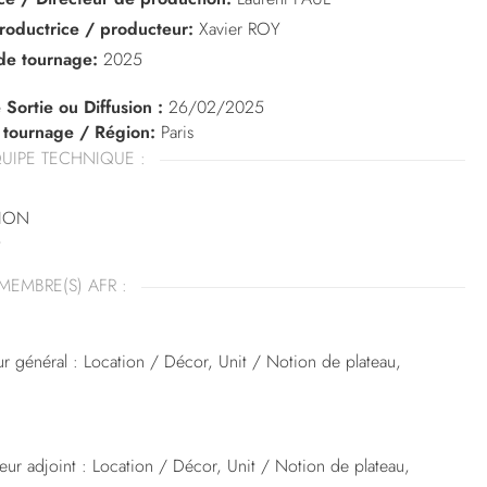
roductrice / producteur:
Xavier ROY
de tournage:
2025
 Sortie ou Diffusion :
26/02/2025
 tournage / Région:
Paris
UIPE TECHNIQUE :
ION
Y
MEMBRE(S) AFR :
r général : Location / Décor, Unit / Notion de plateau,
eur adjoint : Location / Décor, Unit / Notion de plateau,