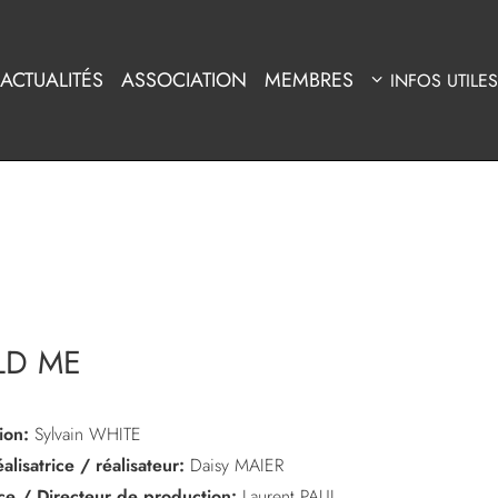
ACTUALITÉS
ASSOCIATION
MEMBRES
INFOS UTILES
LD ME
ion:
Sylvain WHITE
alisatrice / réalisateur:
Daisy MAIER
ice / Directeur de production:
Laurent PAUL