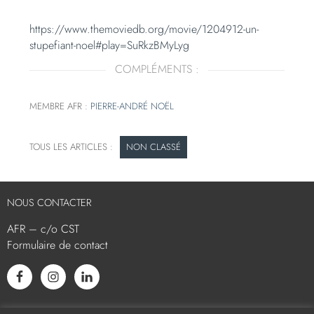
https://www.themoviedb.org/movie/1204912-un-
stupefiant-noel#play=SuRkzBMyLyg
COMPLÉMENTS :
MEMBRE AFR :
PIERRE-ANDRÉ NOËL
NON CLASSÉ
NOUS CONTACTER
AFR – c/o CST
Formulaire de contact