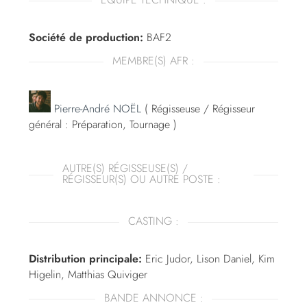
Société de production:
BAF2
MEMBRE(S) AFR :
Pierre-André NOËL
( Régisseuse / Régisseur
général : Préparation, Tournage )
AUTRE(S) RÉGISSEUSE(S) /
RÉGISSEUR(S) OU AUTRE POSTE :
CASTING :
Distribution principale:
Eric Judor, Lison Daniel, Kim
Higelin, Matthias Quiviger
BANDE ANNONCE :