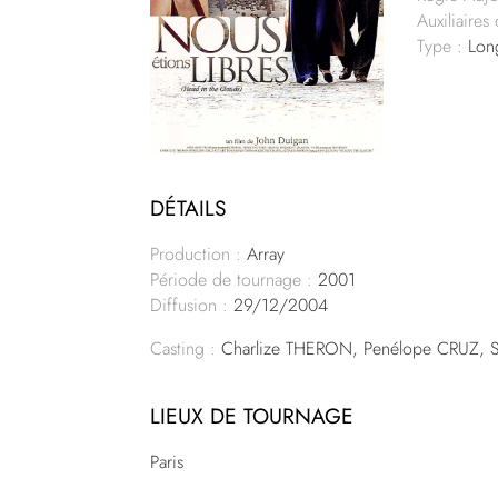
Auxiliaires
Type :
Lon
DÉTAILS
Production :
Array
Période de tournage :
2001
Diffusion :
29/12/2004
Casting :
Charlize THERON, Penélope CRUZ,
LIEUX DE TOURNAGE
Paris