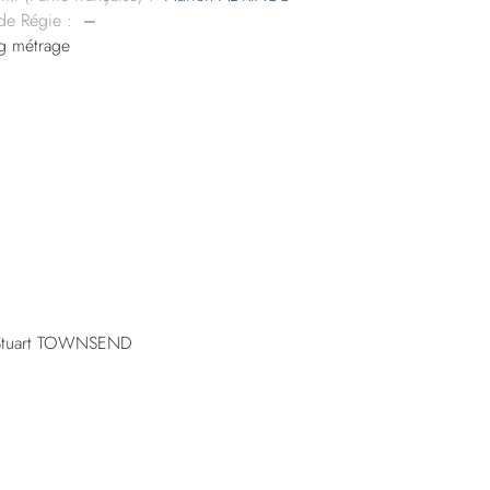
 de Régie :
–
g métrage
 Stuart TOWNSEND