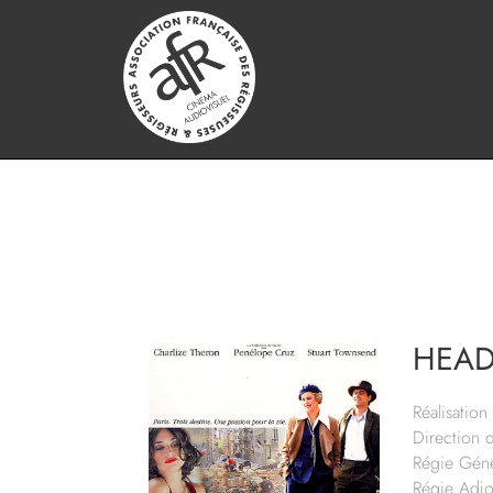
HEAD
Réalisation 
Direction 
Régie Géné
Régie Adjoi