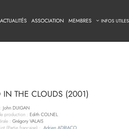
ACTUALITÉS
ASSOCIATION
MEMBRES
INFOS UTILES
 IN THE CLOUDS (2001)
:
John DUIGAN
de production :
Edith COLNEL
rale :
Grégory VALAIS
nt (Partie française) :
Adrien ADRIACO