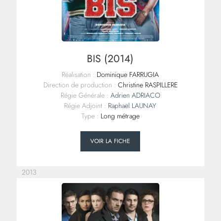
BIS (2014)
Réalisation :
Dominique FARRUGIA
Direction de production :
Christine RASPILLERE
Régie Générale :
Adrien ADRIACO
Régie Adjoint :
Raphaël LAUNAY
Type :
Long métrage
VOIR LA FICHE
2013