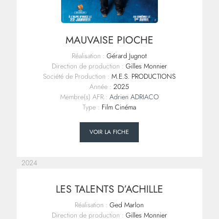
MAUVAISE PIOCHE
Réalisation :
Gérard Jugnot
Direction de production :
Gilles Monnier
Société de Production :
M.E.S. PRODUCTIONS
Année :
2025
Membre(s) AFR :
Adrien ADRIACO
Type :
Film Cinéma
VOIR LA FICHE
2024
LES TALENTS D’ACHILLE
Réalisation :
Ged Marlon
Direction de production :
Gilles Monnier