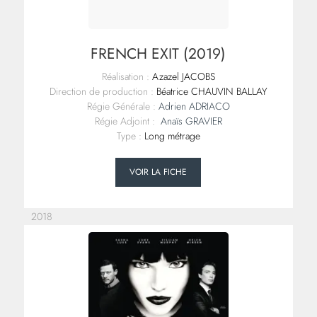
FRENCH EXIT (2019)
Réalisation :
Azazel JACOBS
Direction de production :
Béatrice CHAUVIN BALLAY
Régie Générale :
Adrien ADRIACO
Régie Adjoint :
Anaïs GRAVIER
Type :
Long métrage
VOIR LA FICHE
2018