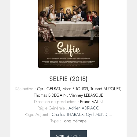
SELFIE (2018)
Réalisation :
Cyril GELBAT, Marc FITOUSSI, Tristant AUROUET,
Thomas BIDEGAIN, Vianney LEBASQUE
Direction de production :
Bruno VATIN
Régie Générale :
Adrien ADRIACO
Régie Adjoint :
Charles THARAUX
,
Cyril MUND
,...
Type :
Long métrage
VOIR LA FICHE