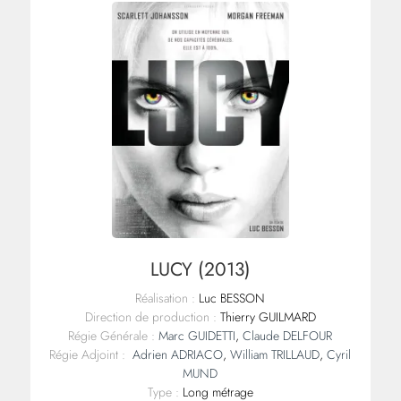
LUCY (2013)
Réalisation :
Luc BESSON
Direction de production :
Thierry GUILMARD
Régie Générale :
Marc GUIDETTI
,
Claude DELFOUR
Régie Adjoint :
Adrien ADRIACO
,
William TRILLAUD
,
Cyril
MUND
Type :
Long métrage