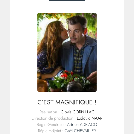
C’EST MAGNIFIQUE !
Réalisation :
Clovis CORNILLAC
Direction de production :
Ludovic NAAR
Régie Générale :
Adrien ADRIACO
Régie Adjoint :
Gaël CHEVAILLER