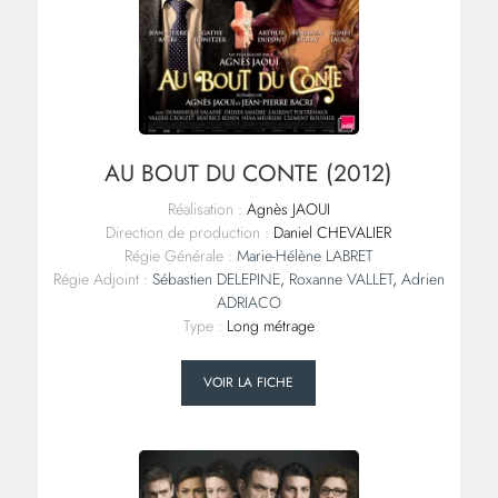
AU BOUT DU CONTE (2012)
Réalisation :
Agnès JAOUI
Direction de production :
Daniel CHEVALIER
Régie Générale :
Marie-Hélène LABRET
Régie Adjoint :
Sébastien DELEPINE
,
Roxanne VALLET
,
Adrien
ADRIACO
Type :
Long métrage
VOIR LA FICHE