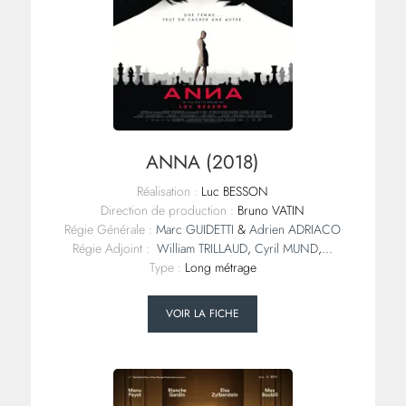
ANNA (2018)
Réalisation :
Luc BESSON
Direction de production :
Bruno VATIN
Régie Générale :
Marc GUIDETTI
&
Adrien ADRIACO
Régie Adjoint :
William TRILLAUD
,
Cyril MUND
,...
Type :
Long métrage
VOIR LA FICHE