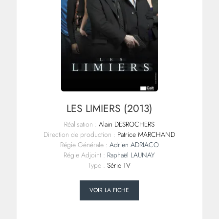
LES LIMIERS (2013)
Réalisation :
Alain DESROCHERS
Direction de production :
Patrice MARCHAND
Régie Générale :
Adrien ADRIACO
Régie Adjoint :
Raphaël LAUNAY
Type :
Série TV
VOIR LA FICHE