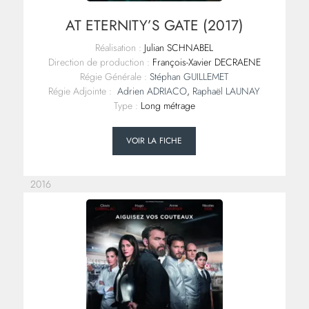
AT ETERNITY’S GATE (2017)
Réalisation :
Julian SCHNABEL
Direction de production :
François-Xavier DECRAENE
Régie Générale :
Stéphan GUILLEMET
Régie Adjointe :
Adrien ADRIACO
,
Raphaël LAUNAY
Type :
Long métrage
VOIR LA FICHE
2016