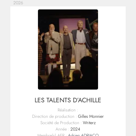
2026
LES TALENTS D’ACHILLE
Réalisation :
Direction de production :
Gilles Monnier
Société de Production :
Writerz
Année :
2024
Membre(s) AFR :
Adrien ADRIACO