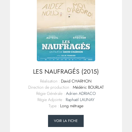
LES NAUFRAGÉS (2015)
Réalisation :
David CHARHON
Direction de production :
Médéric BOURLAT
Régie Générale :
Adrien ADRIACO
Régie Adjointe :
Raphaël LAUNAY
Type :
Long métrage
VOIR LA FICHE