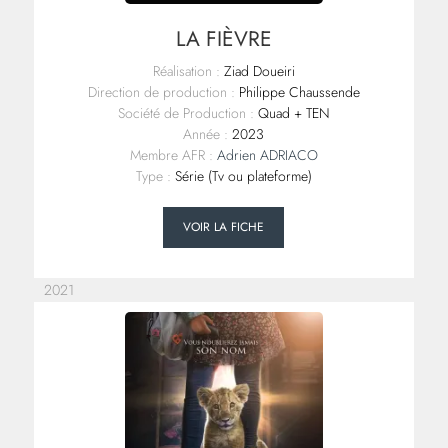
LA FIÈVRE
Réalisation :
Ziad Doueiri
Direction de production :
Philippe Chaussende
Société de Production :
Quad + TEN
Année :
2023
Membre AFR :
Adrien ADRIACO
Type :
Série (Tv ou plateforme)
VOIR LA FICHE
2021