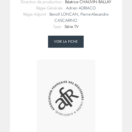
Direction de production :
Béatrice CHAUVIN BALLAY
Régie Générale :
Adrien ADRIACO
Régie Adjoint :
Benoît LONCAN
,
Pierre-Alexandre
CASCARINO
Type :
Série TV
VOIR LA FICHE