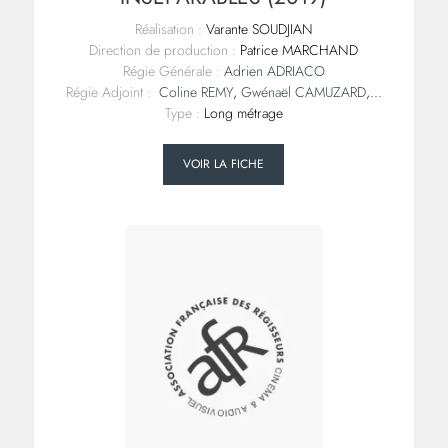
Réalisation :
Varante SOUDJIAN
Direction de production :
Patrice MARCHAND
Régie Générale :
Adrien ADRIACO
Régie Adjoint :
Coline REMY
,
Gwénaël CAMUZARD
,...
Type :
Long métrage
VOIR LA FICHE