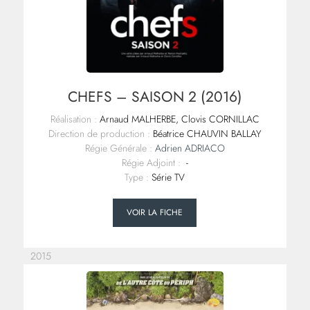
CHEFS – SAISON 2 (2016)
Réalisation :
Arnaud MALHERBE, Clovis CORNILLAC
Direction de production :
Béatrice CHAUVIN BALLAY
Régie Générale :
Adrien ADRIACO
Régie Adjoint :
-
Type :
Série TV
VOIR LA FICHE
2015