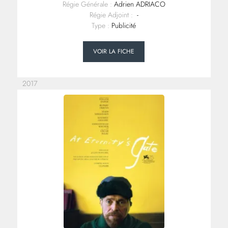
Régie Générale :
Adrien ADRIACO
Régie Adjoint :
-
Type :
Publicité
VOIR LA FICHE
2017