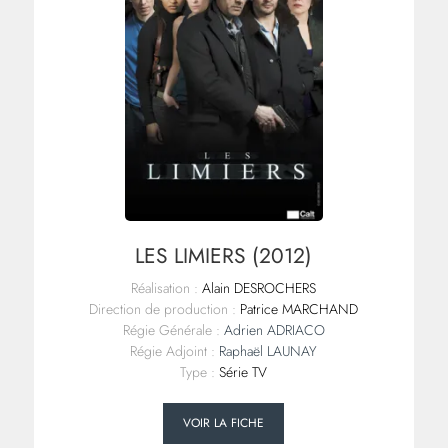
LES LIMIERS (2012)
Réalisation :
Alain DESROCHERS
Direction de production :
Patrice MARCHAND
Régie Générale :
Adrien ADRIACO
Régie Adjoint :
Raphaël LAUNAY
Type :
Série TV
VOIR LA FICHE