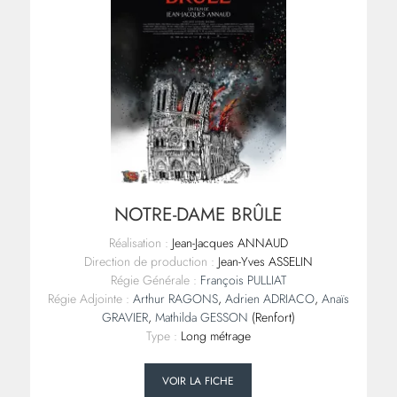
NOTRE-DAME BRÛLE
Réalisation :
Jean-Jacques ANNAUD
Direction de production :
Jean-Yves ASSELIN
Régie Générale :
François PULLIAT
Régie Adjointe :
Arthur RAGONS
,
Adrien ADRIACO
,
Anaïs
GRAVIER
,
Mathilda GESSON
(Renfort)
Type :
Long métrage
VOIR LA FICHE