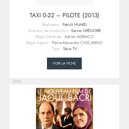
TAXI 0-22 – PILOTE (2013)
Réalisation :
Patrick HUARD
Direction de production :
Karine GRÉGOIRE
Régie Générale :
Adrien ADRIACO
Régie Adjoint :
Pierre-Alexandre CASCARINO
Type :
Série TV
VOIR LA FICHE
2012