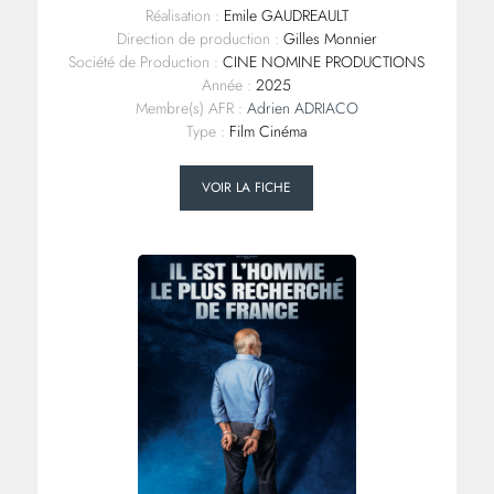
Réalisation :
Emile GAUDREAULT
Direction de production :
Gilles Monnier
Société de Production :
CINE NOMINE PRODUCTIONS
Année :
2025
Membre(s) AFR :
Adrien ADRIACO
Type :
Film Cinéma
VOIR LA FICHE