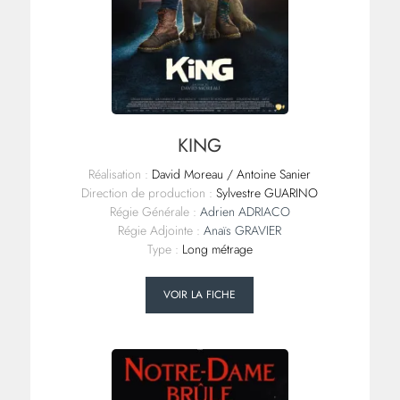
KING
Réalisation :
David Moreau / Antoine Sanier
Direction de production :
Sylvestre GUARINO
Régie Générale :
Adrien ADRIACO
Régie Adjointe :
Anaïs GRAVIER
Type :
Long métrage
VOIR LA FICHE