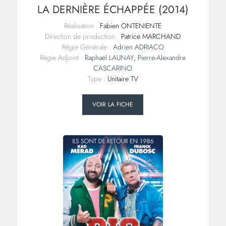
LA DERNIÈRE ÉCHAPPÉE (2014)
Réalisation :
Fabien ONTENIENTE
Direction de production :
Patrice MARCHAND
Régie Générale :
Adrien ADRIACO
Régie Adjoint :
Raphaël LAUNAY
,
Pierre-Alexandre
CASCARINO
Type :
Unitaire TV
VOIR LA FICHE