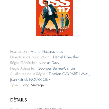
Réalisation :
Michel Hazanavicius
Direction de production :
Daniel Chevalier
Régie Générale :
Nicolas Davy
Régie Adjointe :
Georges Barrier-Carron
Auxiliaires de la Régie :
Damien GAYRARD-LAVAL
,
Jean-Patrick NOURRICIER
Type :
Long Métrage
DÉTAILS