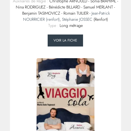
Auxiliaires de Régie :
Christophe ARNOULD - Sonia BRAHIML -
Nina RODRIGUEZ - Bénédicte BILLARD - Samuel MERLANT -
Benjamin TASIMOVICZ - Romain TUILIER -
Jean-Patrick
NOURRICIER (renfort)
,
Stéphanie JOSSEC
(Renfort)
Type :
Long métrage
VOIR LA FICHE