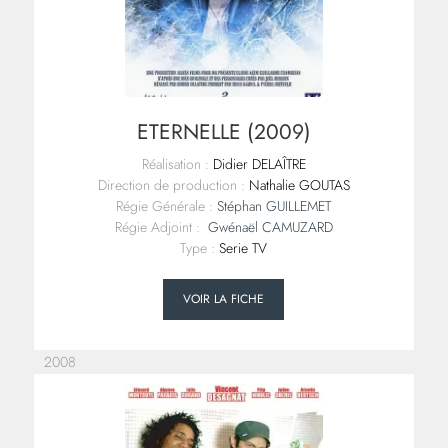
ETERNELLE (2009)
Réalisation :
Didier DELAÎTRE
Direction de production :
Nathalie GOUTAS
Régie Générale :
Stéphan GUILLEMET
Régie Adjoint :
Gwénaël CAMUZARD
Type :
Serie TV
VOIR LA FICHE
2008