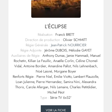
L’ÉCLIPSE
Réalisation :
Franck BRETT
Direction de production :
Olivier SCHMITT
Régie Générale :
Jean-Patrick NOURRICIER
Régie Adjointe :
Jérôme DUBOIS, Mélodie GAYET
Auxiliaires de Régie :
Anthony Dumas, Jamie Hammadi, Manuel
Rochetin, Killian Le Feuillic, Anaëlle Corlin, Céline Chomel-
Vidal, Antoine Bordier, Amandine Pallot, Nils Lehnenbach,
Noé Laisné, Morgane Boyer
Renforts Régie : Pierre Niel, Emilie Viotto, Lambert Plauzolle,
Loan Julienne, Pierre Hernandez, Samira Nini, Alexandra
Thoris, Carole Afergan, Nils Lemaire, Charles Petitdidier,
Michel Péot
Type :
Série TV 6x52'
VOIR LA FICHE