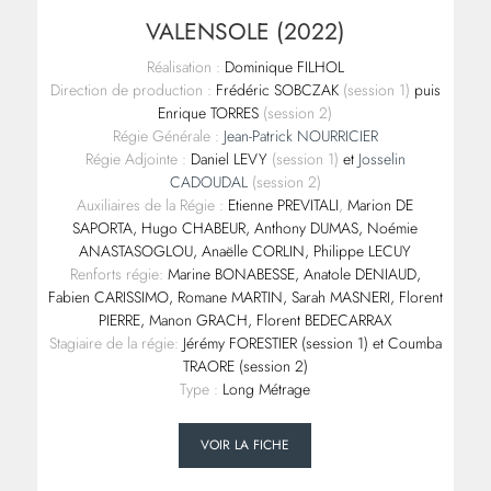
VALENSOLE (2022)
Réalisation :
Dominique FILHOL
Direction de production :
Frédéric SOBCZAK
(session 1)
puis
Enrique TORRES
(session 2)
Régie Générale :
Jean-Patrick NOURRICIER
Régie Adjointe :
Daniel LEVY
(session 1)
et
Josselin
CADOUDAL
(session 2)
Auxiliaires de la Régie :
Etienne PREVITALI
,
Marion DE
SAPORTA, Hugo CHABEUR, Anthony DUMAS, Noémie
ANASTASOGLOU, Anaëlle CORLIN, Philippe LECUY
Renforts régie:
Marine BONABESSE, Anatole DENIAUD,
Fabien CARISSIMO, Romane MARTIN, Sarah MASNERI, Florent
PIERRE, Manon GRACH, Florent BEDECARRAX
Stagiaire de la régie:
Jérémy FORESTIER (session 1) et
Coumba
TRAORE (session 2)
Type :
Long Métrage
VOIR LA FICHE