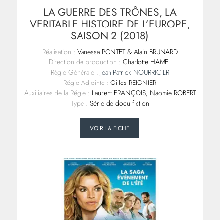
LA GUERRE DES TRÔNES, LA
VERITABLE HISTOIRE DE L’EUROPE,
SAISON 2 (2018)
Réalisation :
Vanessa PONTET & Alain BRUNARD
Direction de production :
Charlotte HAMEL
Régie Générale :
Jean-Patrick NOURRICIER
Régie Adjointe :
Gilles REIGNIER
Auxiliaires de la Régie :
Laurent FRANÇOIS, Naomie ROBERT
Type :
Série de docu fiction
VOIR LA FICHE