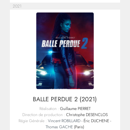
2021
BALLE PERDUE 2 (2021)
Réalisation :
Guillaume PIERRET
Direction de production :
Christophe DESENCLOS
Régie Générale :
Vincent ROBILLARD
- Éric DUCHENE -
Thomas GACHE
(Paris)