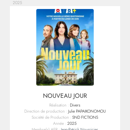
2025
NOUVEAU JOUR
Réalisation :
Divers
Direction de production :
Julie PAPAIKONOMOU
Société de Production :
SND FICTIONS
Année :
2025
Membre(s) AFR :
Jean-Patrick Nourricier