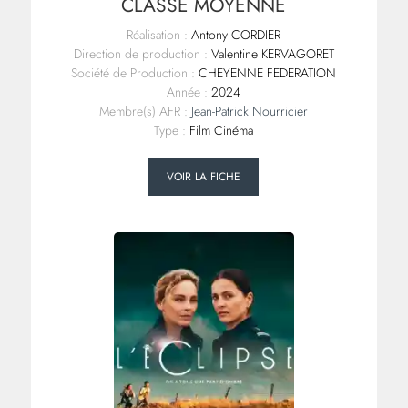
CLASSE MOYENNE
Réalisation :
Antony CORDIER
Direction de production :
Valentine KERVAGORET
Société de Production :
CHEYENNE FEDERATION
Année :
2024
Membre(s) AFR :
Jean-Patrick Nourricier
Type :
Film Cinéma
VOIR LA FICHE