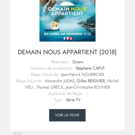
DEMAIN NOUS APPARTIENT (2018)
Réalisation :
Divers
Direction de production :
Stéphane CAPUT
Régie Générale :
Jean-Patrick NOURRICIER
Régie Adjointe :
Alexandre JUDAS
, Gilles REIGNIER,
Michel
VIEU
,
Thomas GRECK
,
Jean-Christophe BOUHIER
Auxiliaires de Régie :
-
Type :
Série TV
VOIR LA FICHE
2017