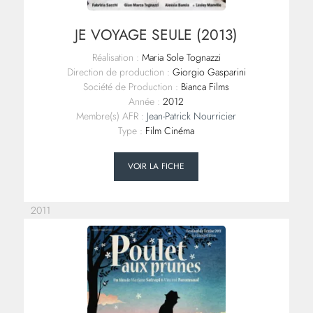
JE VOYAGE SEULE (2013)
Réalisation :
Maria Sole Tognazzi
Direction de production :
Giorgio Gasparini
Société de Production :
Bianca Films
Année :
2012
Membre(s) AFR :
Jean-Patrick Nourricier
Type :
Film Cinéma
VOIR LA FICHE
2011