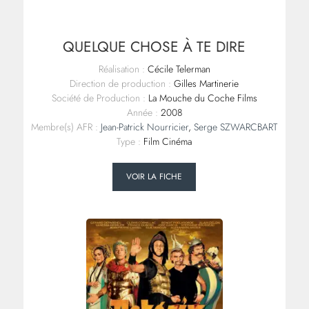
QUELQUE CHOSE À TE DIRE
Réalisation :
Cécile Telerman
Direction de production :
Gilles Martinerie
Société de Production :
La Mouche du Coche Films
Année :
2008
Membre(s) AFR :
Jean-Patrick Nourricier
,
Serge SZWARCBART
Type :
Film Cinéma
VOIR LA FICHE