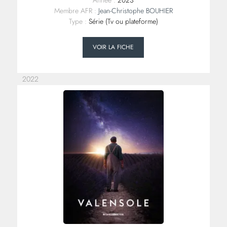
Année :
2023
Membre AFR :
Jean-Christophe BOUHIER
Type :
Série (Tv ou plateforme)
VOIR LA FICHE
2022