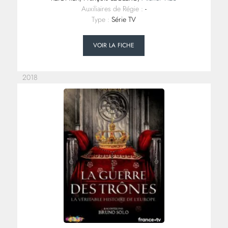
Auxiliaires de Régie :
-
Type :
Série TV
VOIR LA FICHE
2018