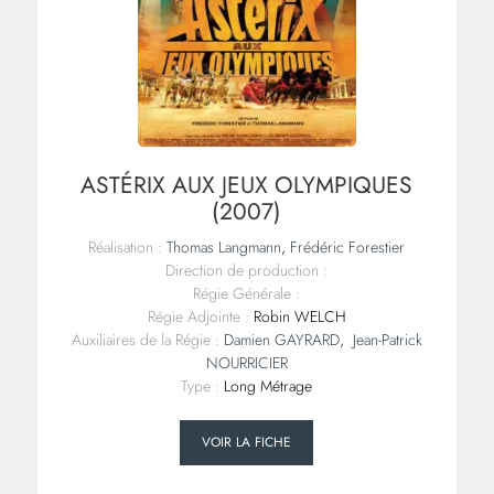
ASTÉRIX AUX JEUX OLYMPIQUES
(2007)
Réalisation :
Thomas Langmann
,
Frédéric Forestier
Direction de production :
Régie Générale :
Régie Adjointe :
Robin WELCH
Auxiliaires de la Régie :
Damien GAYRARD
,
Jean-Patrick
NOURRICIER
Type :
Long Métrage
VOIR LA FICHE