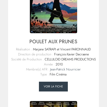
POULET AUX PRUNES
Réalisation :
Marjane SATRAPI et Vincent PARONNAUD
Direction de production :
François-Xavier Decraene
Société de Production :
CELLULOID DREAMS PRODUCTIONS
Année :
2010
Membre(s) AFR :
Jean-Patrick Nourricier
Type :
Film Cinéma
VOIR LA FICHE