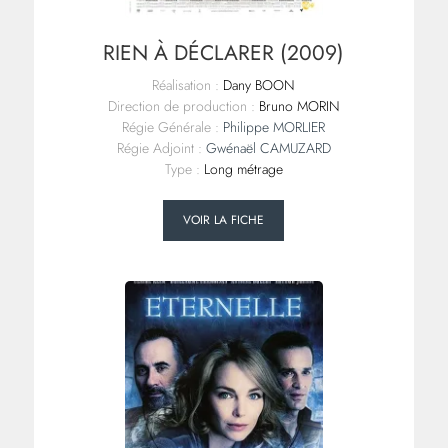
RIEN À DÉCLARER (2009)
Réalisation :
Dany BOON
Direction de production :
Bruno MORIN
Régie Générale :
Philippe MORLIER
Régie Adjoint :
Gwénaël CAMUZARD
Type :
Long métrage
VOIR LA FICHE