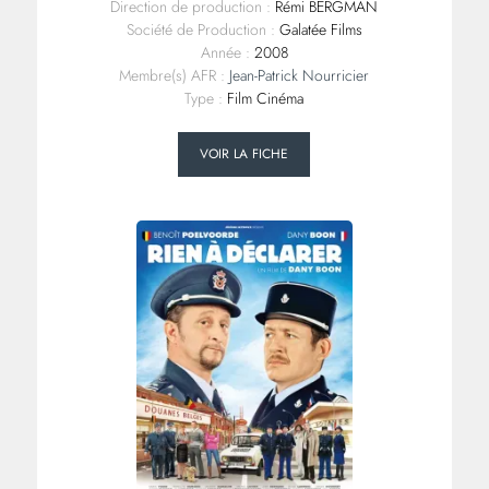
Direction de production :
Rémi BERGMAN
Société de Production :
Galatée Films
Année :
2008
Membre(s) AFR :
Jean-Patrick Nourricier
Type :
Film Cinéma
VOIR LA FICHE