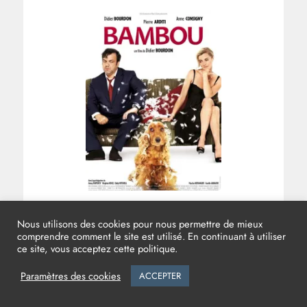
BAMBOU (2008)
Nous utilisons des cookies pour nous permettre de mieux
comprendre comment le site est utilisé. En continuant à utiliser
Réalisation :
Didier BOURDON
ce site, vous acceptez cette politique.
Direction de production :
Bruno MORIN
Régie Générale :
Philippe MORLIER
Paramètres des cookies
ACCEPTER
Régie Adjoint :
Gwénaël CAMUZARD
Type :
Long métrage