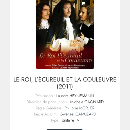
LE ROI, L’ÉCUREUIL ET LA COULEUVRE
(2011)
Réalisation :
Laurent HEYNEMANN
Direction de production :
Michèle CAGNARD
Régie Générale :
Philippe MORLIER
Régie Adjoint :
Gwénaël CAMUZARD
Type :
Unitaire TV