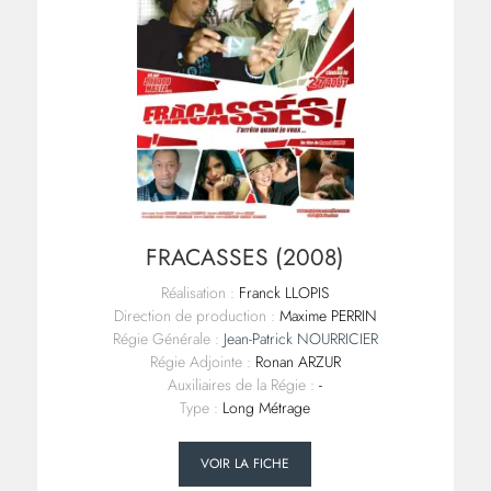
FRACASSES (2008)
Réalisation :
Franck LLOPIS
Direction de production :
Maxime PERRIN
Régie Générale :
Jean-Patrick NOURRICIER
Régie Adjointe :
Ronan ARZUR
Auxiliaires de la Régie :
-
Type :
Long Métrage
VOIR LA FICHE