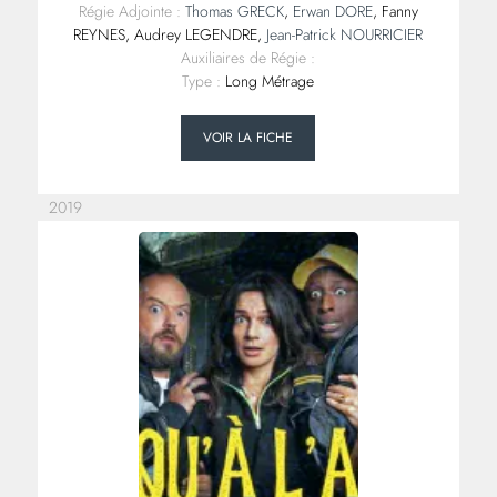
Régie Adjointe :
Thomas GRECK
,
Erwan DORE
, Fanny
REYNES, Audrey LEGENDRE,
Jean-Patrick NOURRICIER
Auxiliaires de Régie :
Type :
Long Métrage
VOIR LA FICHE
2019