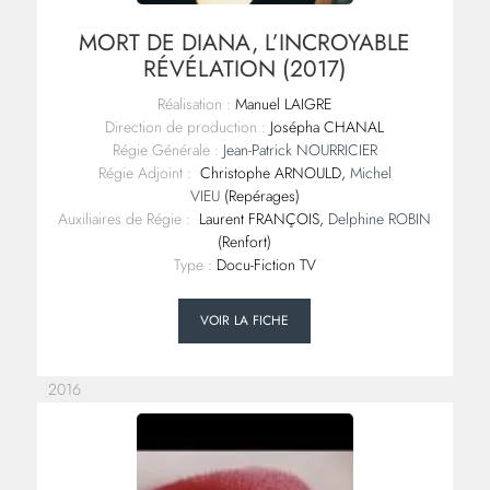
MORT DE DIANA, L’INCROYABLE
RÉVÉLATION (2017)
Réalisation :
Manuel LAIGRE
Direction de production :
Josépha CHANAL
Régie Générale :
Jean-Patrick NOURRICIER
Régie Adjoint :
Christophe ARNOULD,
Michel
VIEU
(Repérages)
Auxiliaires de Régie :
Laurent FRANÇOIS,
Delphine ROBIN
(Renfort)
Type :
Docu-Fiction TV
VOIR LA FICHE
2016