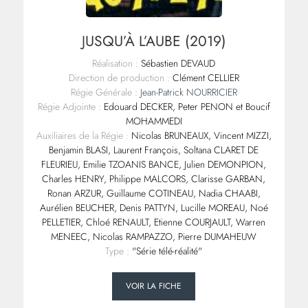
JUSQU’À L’AUBE (2019)
Réalisation :
Sébastien DEVAUD
Direction de production :
Clément CELLIER
Régie Générale :
Jean-Patrick NOURRICIER
Régie Adjointe :
Edouard DECKER, Peter PENON et Boucif
MOHAMMEDI
Auxiliaires de la Régie :
Nicolas BRUNEAUX, Vincent MIZZI,
Benjamin BLASI, Laurent François, Soltana CLARET DE
FLEURIEU, Emilie TZOANIS BANCE, Julien DEMONPION,
Charles HENRY, Philippe MALCORS, Clarisse GARBAN,
Ronan ARZUR, Guillaume COTINEAU, Nadia CHAABI,
Aurélien BEUCHER, Denis PATTYN, Lucille MOREAU, Noé
PELLETIER, Chloé RENAULT, Etienne COURJAULT, Warren
MENEEC, Nicolas RAMPAZZO, Pierre DUMAHEUW
Type :
"Série télé-réalité"
VOIR LA FICHE