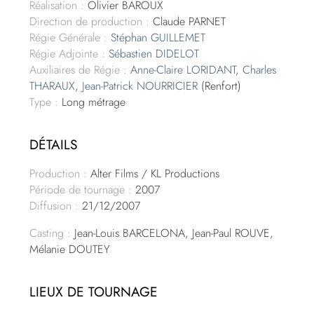
Réalisation :
Olivier BAROUX
Direction de production :
Claude PARNET
Régie Générale :
Stéphan GUILLEMET
Régie Adjointe :
Sébastien DIDELOT
Auxiliaires de Régie :
Anne-Claire LORIDANT
,
Charles
THARAUX
,
Jean-Patrick NOURRICIER
(Renfort)
Type :
Long métrage
DÉTAILS
Production :
Alter Films / KL Productions
Période de tournage :
2007
Diffusion :
21/12/2007
Casting :
Jean-Louis BARCELONA, Jean-Paul ROUVE,
Mélanie DOUTEY
LIEUX DE TOURNAGE