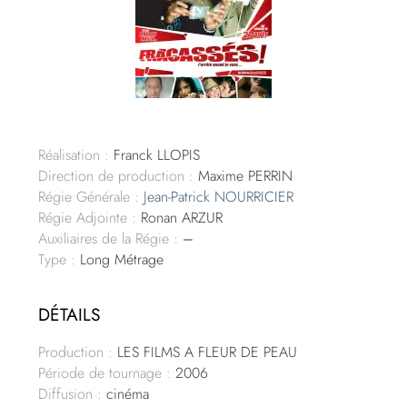
Réalisation :
Franck LLOPIS
Direction de production :
Maxime PERRIN
Régie Générale :
Jean-Patrick NOURRICIER
Régie Adjointe :
Ronan ARZUR
Auxiliaires de la Régie :
–
Type :
Long Métrage
DÉTAILS
Production :
LES FILMS A FLEUR DE PEAU
Période de tournage :
2006
Diffusion :
cinéma