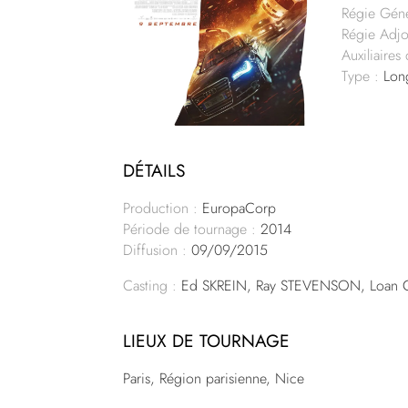
Régie Géné
Régie Adjo
Auxiliaires
Type :
Lon
DÉTAILS
Production :
EuropaCorp
Période de tournage :
2014
Diffusion :
09/09/2015
Casting :
Ed SKREIN, Ray STEVENSON, Loa
LIEUX DE TOURNAGE
Paris, Région parisienne, Nice