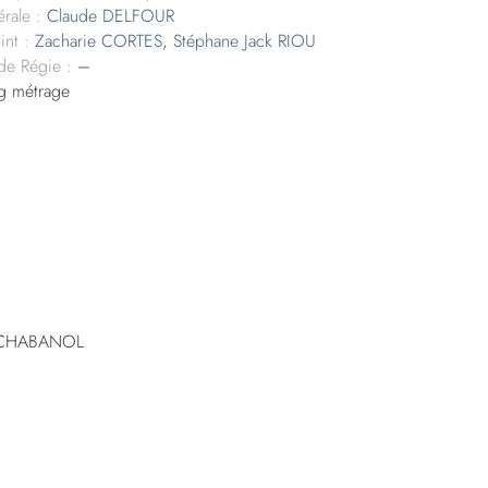
rale :
Claude DELFOUR
int :
Zacharie CORTES
,
Stéphane Jack RIOU
 de Régie :
–
g métrage
n CHABANOL