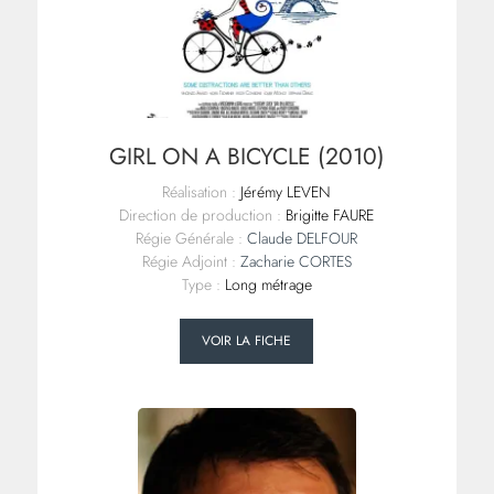
GIRL ON A BICYCLE (2010)
Réalisation :
Jérémy LEVEN
Direction de production :
Brigitte FAURE
Régie Générale :
Claude DELFOUR
Régie Adjoint :
Zacharie CORTES
Type :
Long métrage
VOIR LA FICHE