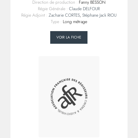
Direction de production :
Fanny BESSON
Régie Générale :
Claude DELFOUR
Régie Adjoint :
Zacharie CORTES
,
Stéphane Jack RIOU
Type :
Long métrage
VOIR LA FICHE