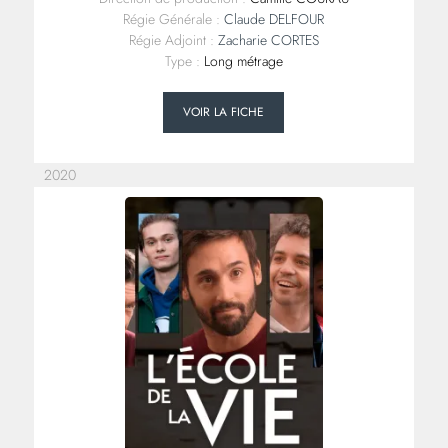
Régie Générale :
Claude DELFOUR
Régie Adjoint :
Zacharie CORTES
Type :
Long métrage
VOIR LA FICHE
2020