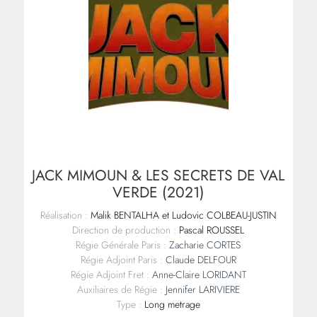
JACK MIMOUN & LES SECRETS DE VAL
VERDE (2021)
Réalisation :
Malik BENTALHA et Ludovic COLBEAU-JUSTIN
Direction de production :
Pascal ROUSSEL
Régie Générale Paris :
Zacharie CORTES
Régie Adjoint Paris :
Claude DELFOUR
Régie Adjoint Fret :
Anne-Claire LORIDANT
Auxiliaires de Régie :
Jennifer LARIVIERE
Type :
Long metrage