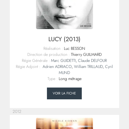
LUCY (2013)
Réalisation :
Luc BESSON
Direction de production :
Thierry GUILMARD
Régie Générale :
Marc GUIDETTI
,
Claude DELFOUR
Régie Adjoint :
Adrien ADRIACO
,
William TRILLAUD
,
Cyril
MUND
Type :
Long métrage
VOIR LA FICHE
2012