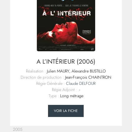
A L’INTÉRIEUR (2006)
Réalisation :
Julien MAURY, Alexandre BUSTILLO
Direction de production :
Jean-François CHAINTRON
Régie Générale :
Claude DELFOUR
Régie Adjoint :
-
Type :
Long métrage
VOIR LA FICHE
2005