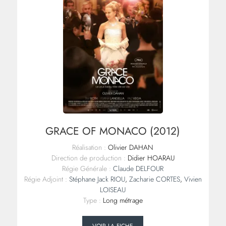
GRACE OF MONACO (2012)
Réalisation :
Olivier DAHAN
Direction de production :
Didier HOARAU
Régie Générale :
Claude DELFOUR
Régie Adjoint :
Stéphane Jack RIOU
,
Zacharie CORTES
,
Vivien
LOISEAU
Type :
Long métrage