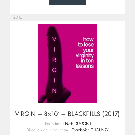
2016
VIRGIN – 8×10′ – BLACKPILLS (2017)
Réalisation :
Nath DUMONT
Direction de production :
Framboise THOUARY