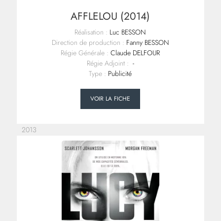
AFFLELOU (2014)
Réalisation :
Luc BESSON
Direction de production :
Fanny BESSON
Régie Générale :
Claude DELFOUR
Régie Adjoint :
-
Type :
Publicité
VOIR LA FICHE
2013