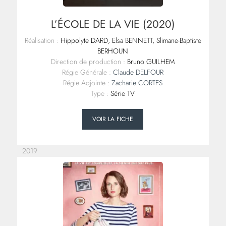
L’ÉCOLE DE LA VIE (2020)
Réalisation :
Hippolyte DARD, Elsa BENNETT, Slimane-Baptiste
BERHOUN
Direction de production :
Bruno GUILHEM
Régie Générale :
Claude DELFOUR
Régie Adjointe :
Zacharie CORTES
Type :
Série TV
VOIR LA FICHE
2019