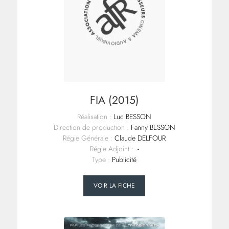
FIA (2015)
Réalisation :
Luc BESSON
Direction de production :
Fanny BESSON
Régie Générale :
Claude DELFOUR
Régie Adjoint :
-
Type :
Publicité
VOIR LA FICHE