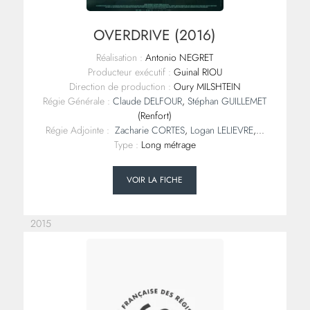
OVERDRIVE (2016)
Réalisation :
Antonio NEGRET
Producteur exécutif :
Guinal RIOU
Direction de production :
Oury MILSHTEIN
Régie Générale :
Claude DELFOUR
,
Stéphan GUILLEMET
(Renfort)
Régie Adjointe :
Zacharie CORTES
,
Logan LELIEVRE
,...
Type :
Long métrage
VOIR LA FICHE
2015