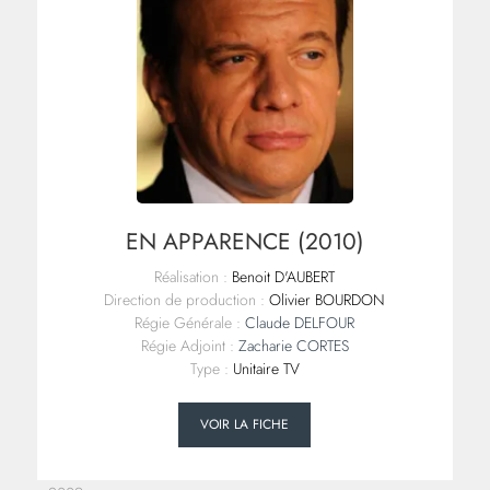
EN APPARENCE (2010)
Réalisation :
Benoit D'AUBERT
Direction de production :
Olivier BOURDON
Régie Générale :
Claude DELFOUR
Régie Adjoint :
Zacharie CORTES
Type :
Unitaire TV
VOIR LA FICHE