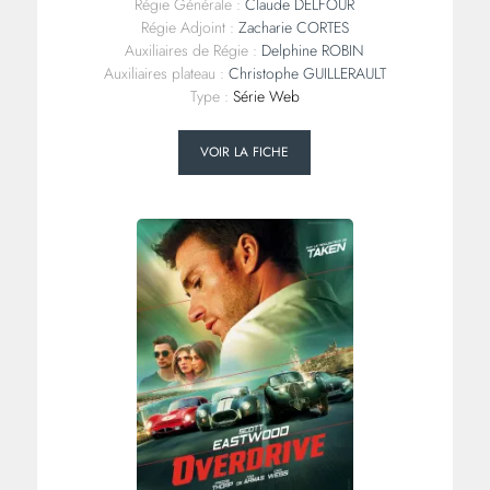
Régie Générale :
Claude DELFOUR
Régie Adjoint :
Zacharie CORTES
Auxiliaires de Régie :
Delphine ROBIN
Auxiliaires plateau :
Christophe GUILLERAULT
Type :
Série Web
VOIR LA FICHE