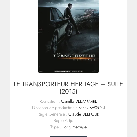
LE TRANSPORTEUR HERITAGE – SUITE
(2015)
Réalisation :
Camille DELAMARRE
Direction de production :
Fanny BESSON
Régie Générale :
Claude DELFOUR
Régie Adjoint :
-
Type :
Long métrage