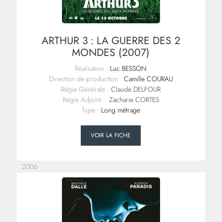
ARTHUR 3 : LA GUERRE DES 2
MONDES (2007)
Réalisation :
Luc BESSON
Direction de production :
Camille COURAU
Régie Générale :
Claude DELFOUR
Régie Adjoint :
Zacharie CORTES
Type :
Long métrage
VOIR LA FICHE
2006