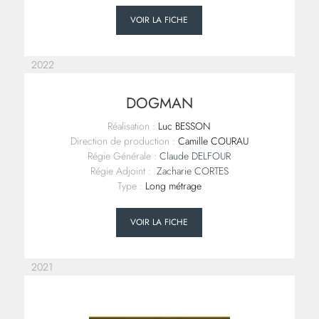
VOIR LA FICHE
2022
DOGMAN
Réalisation :
Luc BESSON
Direction de production :
Camille COURAU
Régie Générale :
Claude DELFOUR
Régie Adjoint :
Zacharie CORTES
Type :
Long métrage
VOIR LA FICHE
2021