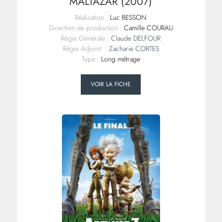
MALTAZAR (2007)
Réalisation :
Luc BESSON
Direction de production :
Camille COURAU
Régie Générale :
Claude DELFOUR
Régie Adjoint :
Zacharie CORTES
Type :
Long métrage
VOIR LA FICHE