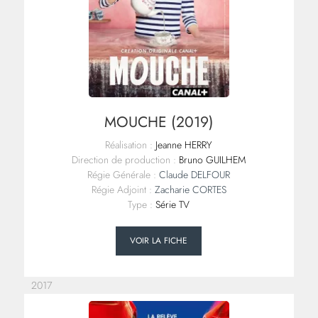
MOUCHE (2019)
Réalisation :
Jeanne HERRY
Direction de production :
Bruno GUILHEM
Régie Générale :
Claude DELFOUR
Régie Adjoint :
Zacharie CORTES
Type :
Série TV
VOIR LA FICHE
2017