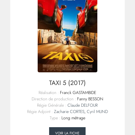
TAXI 5 (2017)
Réalisation :
Franck GASTAMBIDE
Direction de production :
Fanny BESSON
Régie Générale :
Claude DELFOUR
Régie Adjoint :
Zacharie CORTES
,
Cyril MUND
Type :
Long métrage
VOIR LA FICHE