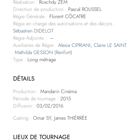
Réalisation :
Roschdy ZEM
Direction de production :
Pascal ROUSSEL
Régie Générale :
Florent CÔCATRE
Régie en charge des autorisations et des décors :
Sébastien DIDELOT
Régie Adjointe :
–
Auxiliaires de Régie :
Alexia CIPRIANI
,
Claire LE SAINT
Mathilda GESSON
(Renfort)
Type :
Long métrage
DÉTAILS
Production :
Mandarin Cinéma
Période de tournage :
2015
Diffusion :
03/02/2016
Casting :
Omar SY, James THIÉRRÉE
LIEUX DE TOURNAGE