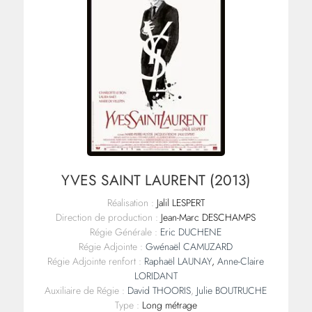
YVES SAINT LAURENT (2013)
Réalisation :
Jalil LESPERT
Direction de production :
Jean-Marc DESCHAMPS
Régie Générale :
Eric DUCHENE
Régie Adjointe :
Gwénaël CAMUZARD
Régie Adjointe renfort :
Raphaël LAUNAY
,
Anne-Claire
LORIDANT
Auxiliaire de Régie :
David THOORIS
,
Julie BOUTRUCHE
Type :
Long métrage