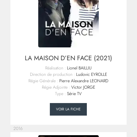
LA MAISON D’EN FACE (2021)
Réalisation :
Lionel BAILLIU
Direction de production :
Ludovic EYROLLE
Régie Générale :
Pierre Alexandre LEONARD
Régie Adjointe :
Victor JORGE
Type :
Série TV
VOIR LA FICHE
2016