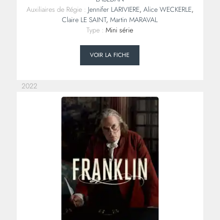
Auxiliaires de Régie :
Jennifer LARIVIERE
,
Alice WECKERLE
,
Claire LE SAINT
,
Martin MARAVAL
Type :
Mini série
VOIR LA FICHE
2022