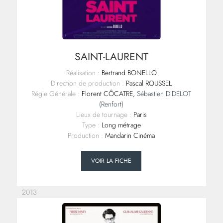
SAINT-LAURENT
Réalisation :
Bertrand BONELLO
Direction de production :
Pascal ROUSSEL
Régie Générale :
Florent CÔCATRE,
Sébastien DIDELOT
(Renfort)
Lieux de tournage :
Paris
Type :
Long métrage
Production :
Mandarin Cinéma
VOIR LA FICHE
2013