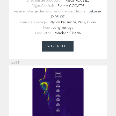
Direction de production :
Pascal ROUSSEL
Régie Générale :
Florent CÔCATRE
Régie en charge des autorisations et des décors :
Sébastien
DIDELOT
Lieux de tournage :
Région Parisienne, Paris, studio
Type :
Long métrage
Production :
Mandarin Cinéma
VOIR LA FICHE
2014