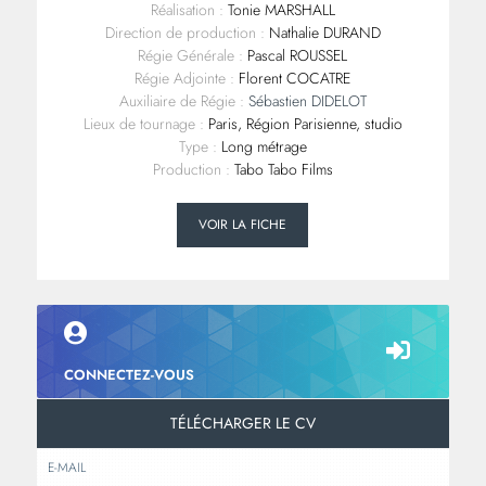
Réalisation :
Tonie MARSHALL
Direction de production :
Nathalie DURAND
Régie Générale :
Pascal ROUSSEL
Régie Adjointe :
Florent COCATRE
Auxiliaire de Régie :
Sébastien DIDELOT
Lieux de tournage :
Paris, Région Parisienne, studio
Type :
Long métrage
Production :
Tabo Tabo Films
VOIR LA FICHE
CONNECTEZ-VOUS
TÉLÉCHARGER LE CV
E-MAIL