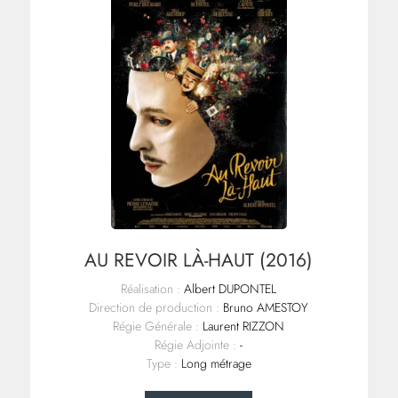
AU REVOIR LÀ-HAUT (2016)
Réalisation :
Albert DUPONTEL
Direction de production :
Bruno AMESTOY
Régie Générale :
Laurent RIZZON
Régie Adjointe :
-
Type :
Long métrage