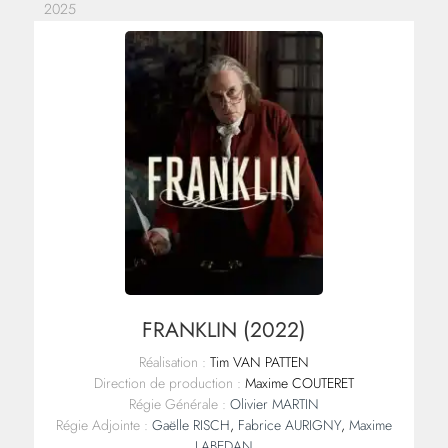
2025
FRANKLIN (2022)
Réalisation :
Tim VAN PATTEN
Direction de production :
Maxime COUTERET
Régie Générale :
Olivier MARTIN
Régie Adjointe :
Gaëlle RISCH
,
Fabrice AURIGNY
,
Maxime
LABEDAN