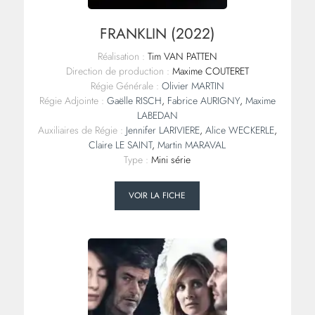
FRANKLIN (2022)
Réalisation :
Tim VAN PATTEN
Direction de production :
Maxime COUTERET
Régie Générale :
Olivier MARTIN
Régie Adjointe :
Gaëlle RISCH
,
Fabrice AURIGNY
,
Maxime
LABEDAN
Auxiliaires de Régie :
Jennifer LARIVIERE
,
Alice WECKERLE
,
Claire LE SAINT
,
Martin MARAVAL
Type :
Mini série
VOIR LA FICHE