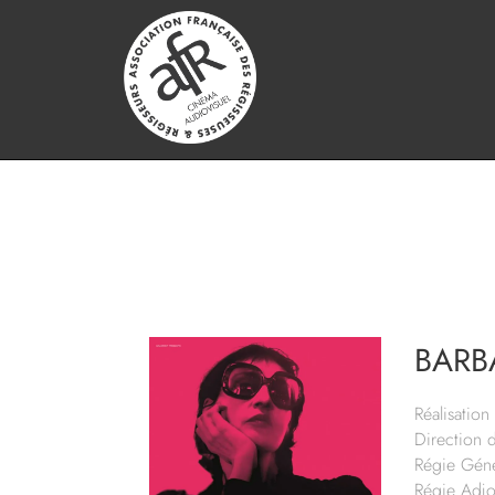
BARB
Réalisation 
Direction 
Régie Géné
Régie Adjo