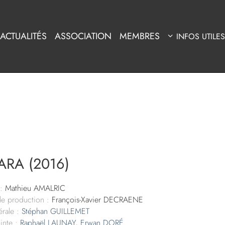
ACTUALITÉS
ASSOCIATION
MEMBRES
INFOS UTILES
ARA (2016)
:
Mathieu AMALRIC
de production :
François-Xavier DECRAENE
rale :
Stéphan GUILLEMET
inte :
Raphaël LAUNAY
,
Erwan DORÉ