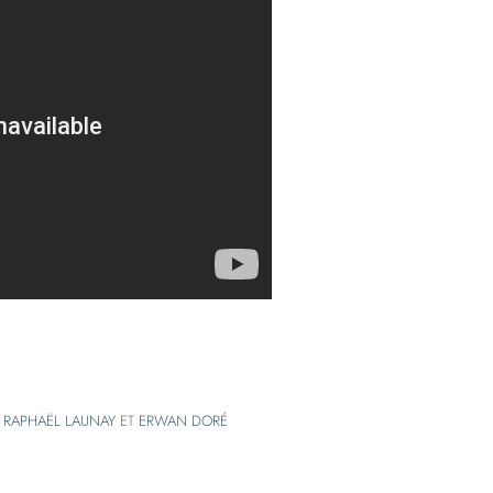
,
RAPHAËL LAUNAY
ET
ERWAN DORÉ