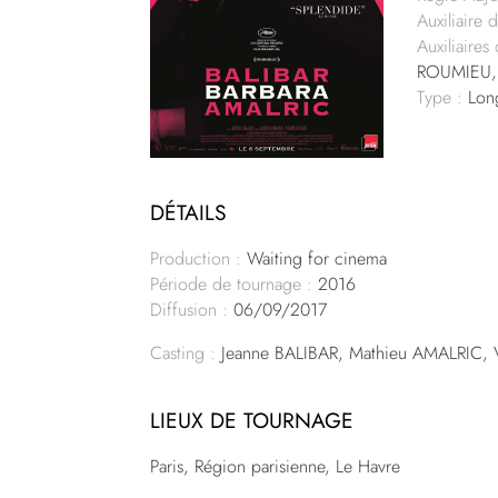
Auxiliaire 
Auxiliaires
ROUMIEU,
Type :
Lon
DÉTAILS
Production :
Waiting for cinema
Période de tournage :
2016
Diffusion :
06/09/2017
Casting :
Jeanne BALIBAR, Mathieu AMALRIC, 
LIEUX DE TOURNAGE
Paris, Région parisienne, Le Havre