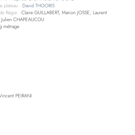
de plateau :
David THOORIS
 de Régie :
Claire GUILLABERT, Marion JOSSE, Laurent
 Julien CHAPEAUCOU
g métrage
Vincent PEIRANI