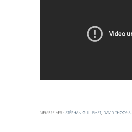
MEMBRE AFR :
STÉPHAN GUILLEMET
,
DAVID THOORIS