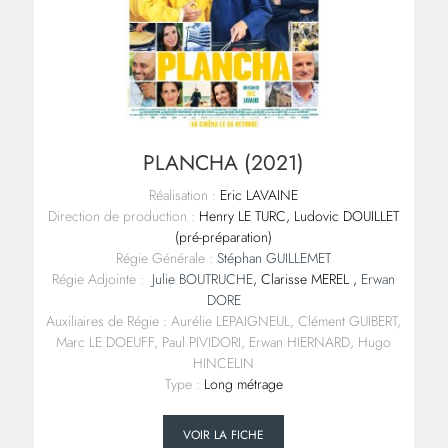
PLANCHA (2021)
Réalisation :
Eric LAVAINE
Direction de production :
Henry LE TURC, Ludovic DOUILLET
(pré-préparation)
Régie Générale :
Stéphan GUILLEMET
Régie Adjointe :
Julie BOUTRUCHE
, Clarisse MEREL ,
Erwan
DORE
Auxiliaires de Régie : Aurélie LEPAIGNEUL, Clément GUIBERT,
Marc LE DOEUFF, Paul PIVIDORI, Erwan HIERNARD, Hugo
HINCELIN
Type :
Long métrage
VOIR LA FICHE