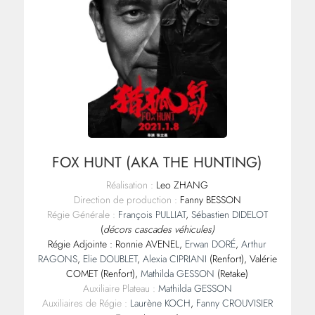
FOX HUNT (AKA THE HUNTING)
Réalisation :
Leo ZHANG
Direction de production :
Fanny BESSON
Régie Générale :
François PULLIAT
,
Sébastien DIDELOT
(
décors cascades véhicules)
Régie Adjointe : Ronnie AVENEL,
Erwan DORÉ
,
Arthur
RAGONS
,
Elie DOUBLET
,
Alexia CIPRIANI
(Renfort), Valérie
COMET (Renfort),
Mathilda GESSON
(Retake)
Auxiliaire Plateau :
Mathilda GESSON
Auxiliaires de Régie :
Laurène KOCH
,
Fanny CROUVISIER