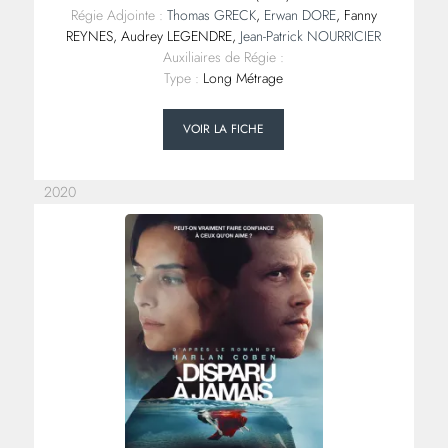
Régie Adjointe :
Thomas GRECK
,
Erwan DORE
, Fanny
REYNES, Audrey LEGENDRE,
Jean-Patrick NOURRICIER
Auxiliaires de Régie :
Type :
Long Métrage
VOIR LA FICHE
2020