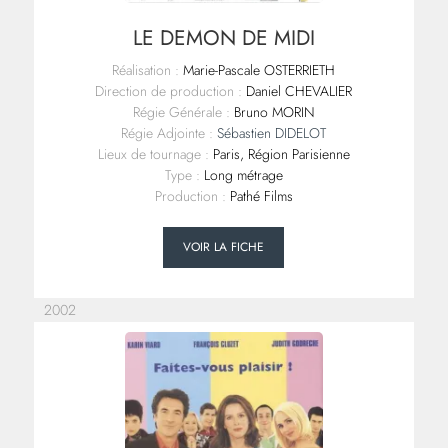
LE DEMON DE MIDI
Réalisation :
Marie-Pascale OSTERRIETH
Direction de production :
Daniel CHEVALIER
Régie Générale :
Bruno MORIN
Régie Adjointe :
Sébastien DIDELOT
Lieux de tournage :
Paris, Région Parisienne
Type :
Long métrage
Production :
Pathé Films
VOIR LA FICHE
2002