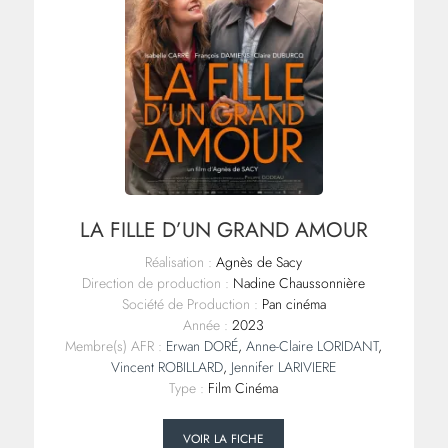
LA FILLE D’UN GRAND AMOUR
Réalisation :
Agnès de Sacy
Direction de production :
Nadine Chaussonnière
Société de Production :
Pan cinéma
Année :
2023
Membre(s) AFR :
Erwan DORÉ
,
Anne-Claire LORIDANT
,
Vincent ROBILLARD
,
Jennifer LARIVIERE
Type :
Film Cinéma
VOIR LA FICHE