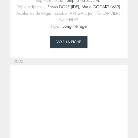
Régie Générale :
Stéphan GUILLEMET
Régie Adjointe :
Erwan DORE
(IDF), Marie GODART (VAR).
Auxiliaires de Régie : Esteban ARTIGAS, Jennifer LARIVIERE,
Ewen HUET.
Type :
Long-métrage.
VOIR LA FICHE
2022