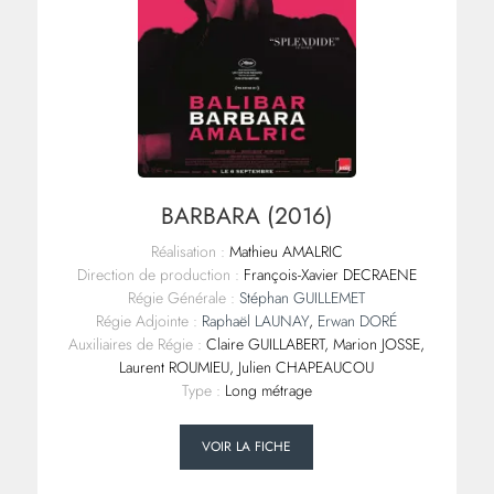
BARBARA (2016)
Réalisation :
Mathieu AMALRIC
Direction de production :
François-Xavier DECRAENE
Régie Générale :
Stéphan GUILLEMET
Régie Adjointe :
Raphaël LAUNAY
,
Erwan DORÉ
Auxiliaires de Régie :
Claire GUILLABERT, Marion JOSSE,
Laurent ROUMIEU, Julien CHAPEAUCOU
Type :
Long métrage
VOIR LA FICHE