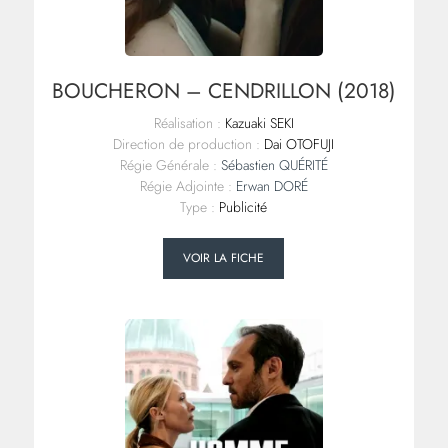
BOUCHERON – CENDRILLON (2018)
Réalisation :
Kazuaki SEKI
Direction de production :
Dai OTOFUJI
Régie Générale :
Sébastien QUÉRITÉ
Régie Adjointe :
Erwan DORÉ
Type :
Publicité
VOIR LA FICHE