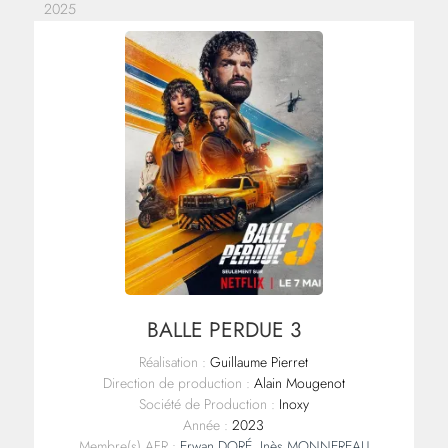
2025
BALLE PERDUE 3
Réalisation :
Guillaume Pierret
Direction de production :
Alain Mougenot
Société de Production :
Inoxy
Année :
2023
Membre(s) AFR :
Erwan DORÉ
,
Inès MONNEREAU