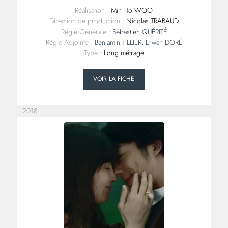
Réalisation :
Min-Ho WOO
Direction de production :
Nicolas TRABAUD
Régie Générale :
Sébastien QUÉRITÉ
Régie Adjointe :
Benjamin TILLIER
,
Erwan DORÉ
Type :
Long métrage
VOIR LA FICHE
2018