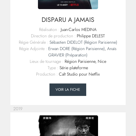
DISPARU A JAMAIS
Réalisation :
Juan-Carlos MEDINA
Direction de production :
Philippe DELEST
Régie Générale :
Sébastien DIDELOT (Région Parisienne)
Régie Adjointe :
Erwan DORE (Région Parisienne)
,
Anaïs
GRAVIER (Préparation)
Lieux de tournage :
Région Parisienne, Nice
Type :
Série plateforme
Production :
Calt Studio pour Netflix
VOIR LA FICHE
2019