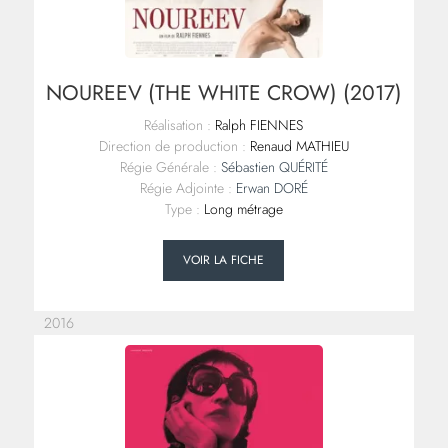
NOUREEV (THE WHITE CROW) (2017)
Réalisation :
Ralph FIENNES
Direction de production :
Renaud MATHIEU
Régie Générale :
Sébastien QUÉRITÉ
Régie Adjointe :
Erwan DORÉ
Type :
Long métrage
VOIR LA FICHE
2016