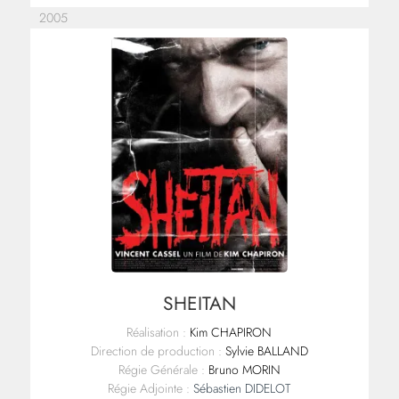
2005
SHEITAN
Réalisation :
Kim CHAPIRON
Direction de production :
Sylvie BALLAND
Régie Générale :
Bruno MORIN
Régie Adjointe :
Sébastien DIDELOT