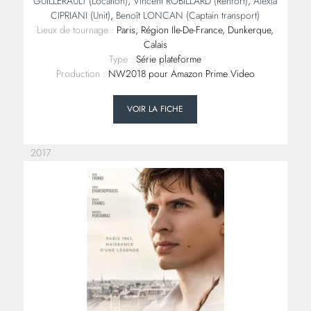
GUILLERAULT
(Location)
,
Vincent ROBILLARD (Renfort)
,
Alexia
CIPRIANI (Unit)
,
Benoît LONCAN (Captain transport)
Lieux de tournage :
Paris, Région Ile-De-France, Dunkerque,
Calais
Type :
Série plateforme
Production :
NW2018 pour Amazon Prime Video
VOIR LA FICHE
2017