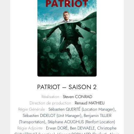
PATRIOT – SAISON 2
Réalisation :
Steven CONRAD
Direction de production :
Renaud MATHIEU
Régie Générale :
Sébastien QUERITÉ
(Location Manager)
,
Sébastien DIDELOT
(Unit Manager)
,
Benjamin TILLIER
(Transportation)
,
Stéphane AOUGHLIS
(Renfort Location)
Régie Adjointe :
Erwan DORÉ
,
Ben DEWAELE,
Christophe