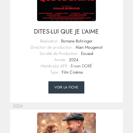
DITES-LUI QUE JE L’AIME
Réalisation :
Romane Bohringer
Direction de production :
Alain Mougenot
Société de Production :
Escazal
Année :
2024
Membre(s) AFR :
Erwan DORÉ
Type :
Film Cinéma
VOIR LA FICHE
2024