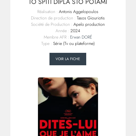
TO SPÍTI DÍPLA STO POTÁMI
Réalisation :
Antonis Aggelopoulos
Direction de production :
Tasos Giouriotis
Société de Production :
Apelo production
Année :
2024
Membre AFR :
Erwan DORÉ
Type :
Série (Tv ou plateforme)
VOIR LA FICHE