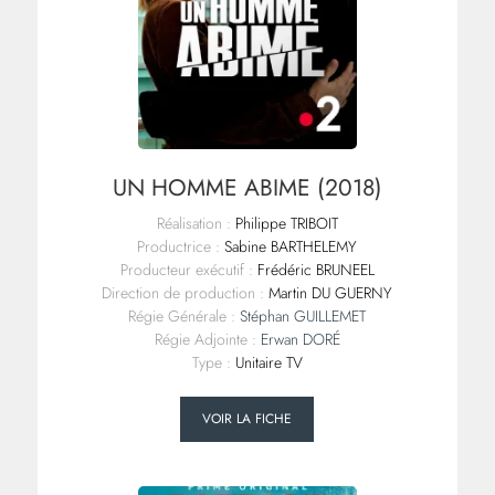
UN HOMME ABIME (2018)
Réalisation :
Philippe TRIBOIT
Productrice :
Sabine BARTHELEMY
Producteur exécutif :
Frédéric BRUNEEL
Direction de production :
Martin DU GUERNY
Régie Générale :
Stéphan GUILLEMET
Régie Adjointe :
Erwan DORÉ
Type :
Unitaire TV
VOIR LA FICHE