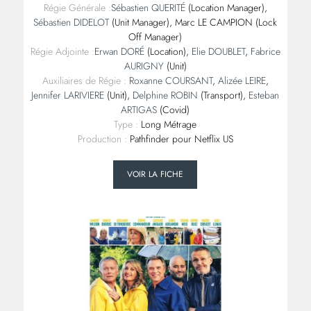
Régie Générale :
Sébastien QUERITÉ
(Location Manager),
Sébastien DIDELOT
(Unit Manager), Marc LE CAMPION (Lock
Off Manager)
Régie Adjointe :
Erwan DORÉ
(Location),
Elie DOUBLET
,
Fabrice
AURIGNY
(Unit)
Auxiliaires de Régie :
Roxanne COURSANT
,
Alizée LEIRE
,
Jennifer LARIVIERE
(Unit),
Delphine ROBIN
(Transport),
Esteban
ARTIGAS
(Covid)
Type :
Long Métrage
Production :
Pathfinder pour Netflix US
VOIR LA FICHE