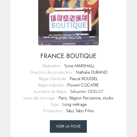
FRANCE BOUTIQUE
Réalisation :
Tonie MARSHALL
Direction de production :
Nathalie DURAND
Régie Générale :
Pascal ROUSSEL
Régie Adjointe :
Florent COCATRE
Auxiliaire de Régie :
Sébastien DIDELOT
Lieux de tournage :
Paris, Région Parisienne, studio
Type :
Long métrage
Production :
Tabo Tabo Films
VOIR LA FICHE