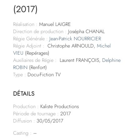
(2017)
Réalisation :
Manuel LAIGRE
Direction de production :
Josépha CHANAL
Régie Générale :
Jean-Patrick NOURRICIER
Régie Adjoint :
Christophe ARNOULD,
Michel
VIEU
(Repérages)
Auxiliaires de Régie :
Laurent FRANÇOIS,
Delphine
ROBIN
(Renfort)
Type :
Docu-Fiction TV
DÉTAILS
Production :
Kaliste Productions
Période de tournage :
2017
Diffusion :
30/05/2017
Casting :
–