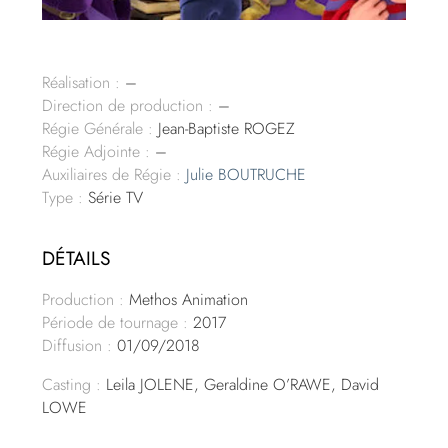
Réalisation :
–
Direction de production :
–
Régie Générale :
Jean-Baptiste ROGEZ
Régie Adjointe :
–
Auxiliaires de Régie :
Julie BOUTRUCHE
Type :
Série TV
DÉTAILS
Production :
Methos Animation
Période de tournage :
2017
Diffusion :
01/09/2018
Casting :
Leila JOLENE, Geraldine O’RAWE, David
LOWE