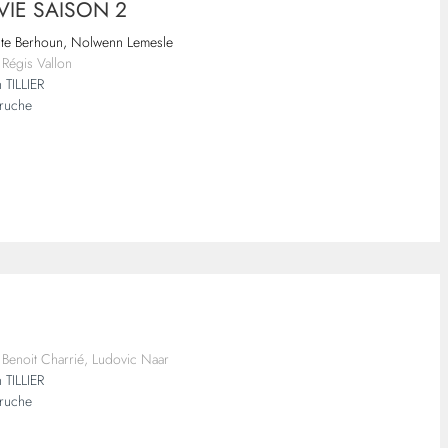
VIE SAISON 2
ste Berhoun, Nolwenn Lemesle
 Régis Vallon
 TILLIER
truche
 Benoit Charrié, Ludovic Naar
 TILLIER
truche