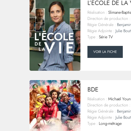
L’ECOLE DE LA 
Réalisation :
Slimane-Bapti
Direction de production :
Régie Générale :
Benjamin
Régie Adjointe :
Julie Bou
Type :
Série TV
VOIR LA FICHE
BDE
Réalisation :
Michaël Youn
Direction de production :
Régie Générale :
Benjamin
Régie Adjointe :
Julie Bou
Type :
Long-métrage