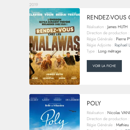
2019
RENDEZ-VOUS 
Réalisation :
James HUTH
Direction de production :
Régie Générale :
Pierre P
Régie Adjointe :
Raphaël
Type :
Long métrage
VOIR LA FICHE
POLY
Réalisation :
Nicolas VAN
Direction de production :
Régie Générale :
Mathieu