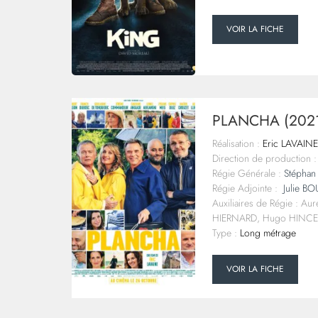
VOIR LA FICHE
PLANCHA (202
Réalisation :
Eric LAVAINE
Direction de production :
Régie Générale :
Stéphan
Régie Adjointe :
Julie B
Auxiliaires de Régie : A
HIERNARD, Hugo HINCE
Type :
Long métrage
VOIR LA FICHE