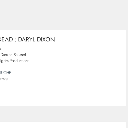
EAD : DARYL DIXON
l
Damien Saussol
lgrim Productions
TRUCHE
orme)