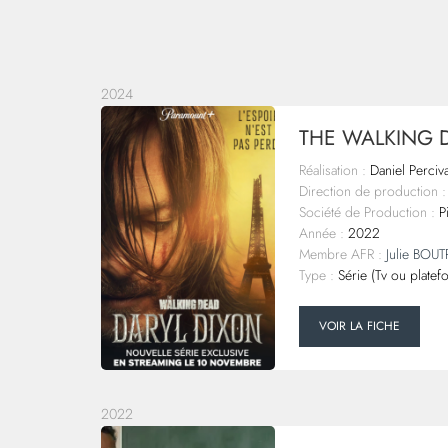
2024
THE WALKING D
Réalisation :
Daniel Perciva
Direction de production :
Société de Production :
Pi
Année :
2022
Membre AFR :
Julie BOU
Type :
Série (Tv ou platef
VOIR LA FICHE
2022