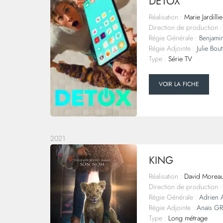
DETOX
Réalisation :
Marie Jardillie
Direction de production :
Régie Générale :
Benjamin
Régie Adjointe :
Julie Bou
Type :
Série TV
VOIR LA FICHE
2021
KING
Réalisation :
David Moreau 
Direction de production :
Régie Générale :
Adrien
Régie Adjointe :
Anaïs G
Type :
Long métrage