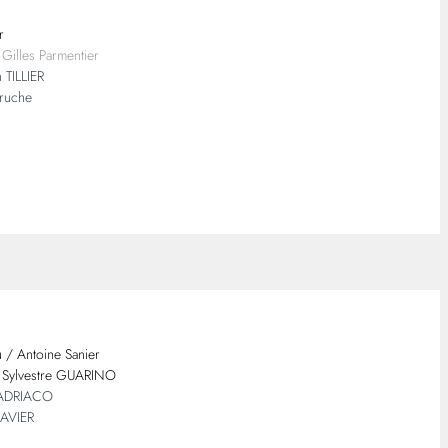
r
 Gilles Parmentier
 TILLIER
truche
/ Antoine Sanier
Sylvestre GUARINO
 ADRIACO
RAVIER