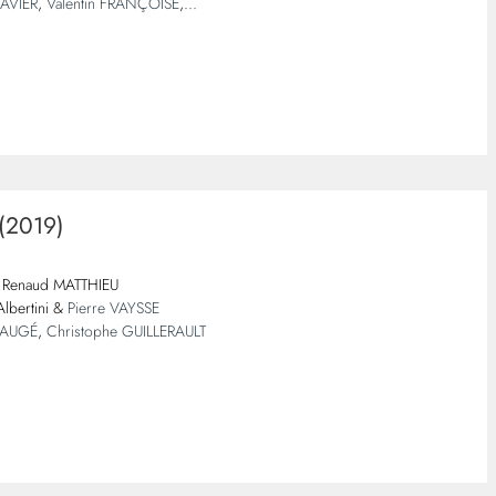
RAVIER
,
Valentin FRANÇOISE
,...
(2019)
Renaud MATTHIEU
lbertini &
Pierre VAYSSE
n AUGÉ
,
Christophe GUILLERAULT