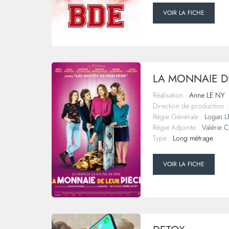
VOIR LA FICHE
LA MONNAIE DE
Réalisation :
Anne LE NY
Direction de production :
Régie Générale :
Logan L
Régie Adjointe :
Valérie
Type :
Long métrage
VOIR LA FICHE