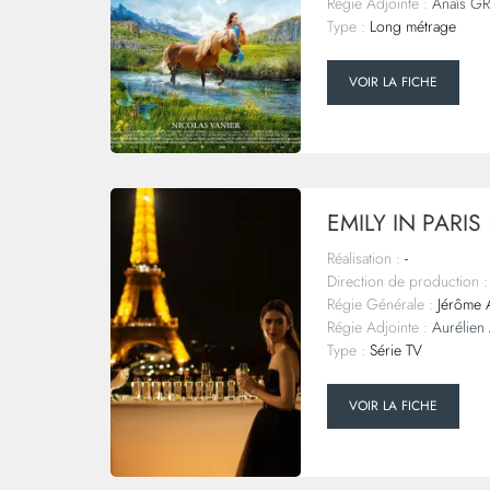
Régie Adjointe :
Anaïs G
Type :
Long métrage
VOIR LA FICHE
EMILY IN PARIS 
Réalisation :
-
Direction de production :
Régie Générale :
Jérôme A
Régie Adjointe :
Aurélie
Type :
Série TV
VOIR LA FICHE