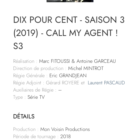
DIX POUR CENT - SAISON 3
(2019) - CALL MY AGENT !
S3
Réalisation :
Marc FITOUSSI & Antoine GARCEAU
Direction de production :
Michel MINTROT
Régie Générale :
Eric GRANDJEAN
Régie Adjoint : Gérard ROYERE et
Laurent PASCAUD
Auxiliaires de Régie :
–
Type :
Série TV
DÉTAILS
Production :
Mon Voisin Productions
Période de tournage :
2018