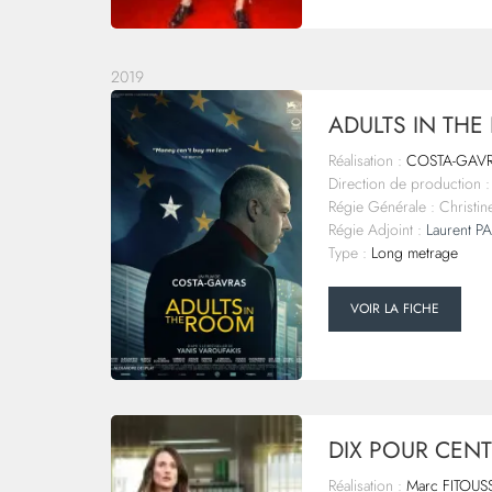
2019
ADULTS IN THE
Réalisation :
COSTA-GAV
Direction de production :
Régie Générale : Christ
Régie Adjoint :
Laurent 
Type :
Long metrage
VOIR LA FICHE
DIX POUR CENT
Réalisation :
Marc FITOUS