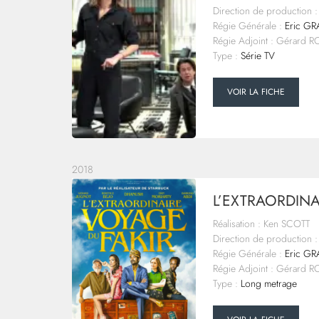
Direction de production :
Régie Générale :
Eric G
Régie Adjoint : Gérard 
Type :
Série TV
VOIR LA FICHE
2018
L’EXTRAORDINA
Réalisation : Ken SCOTT
Direction de production :
Régie Générale :
Eric G
Régie Adjoint : Gérard 
Type :
Long metrage