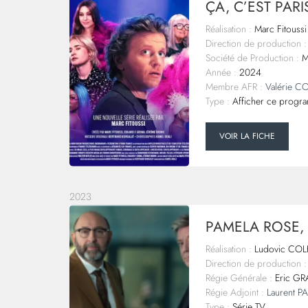
ÇA, C’EST PARIS
Réalisation :
Marc Fitoussi
Direction de production :
Société de Production :
Mo
Année :
2024
Membre AFR :
Valérie C
Type :
Afficher ce progra
VOIR LA FICHE
2023
PAMELA ROSE, 
Réalisation :
Ludovic COL
Direction de production :
Régie Générale :
Eric G
Régie Adjoint :
Laurent 
Type :
Série TV