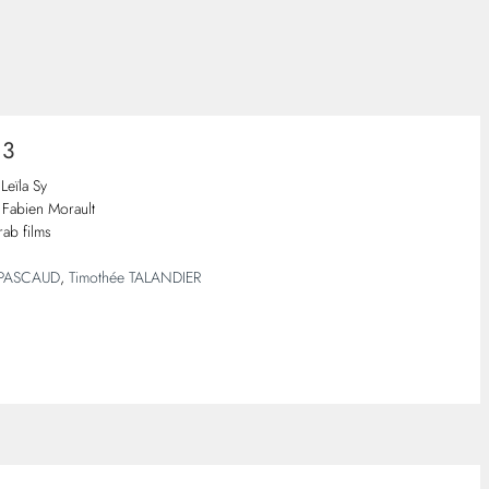
 3
Leïla Sy
Fabien Morault
ab films
 PASCAUD
,
Timothée TALANDIER