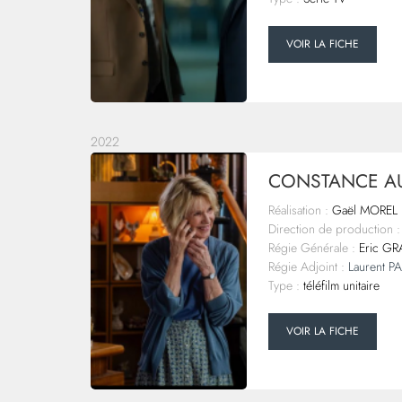
VOIR LA FICHE
2022
CONSTANCE AU
Réalisation :
Gaël MOREL
Direction de production :
Régie Générale :
Eric G
Régie Adjoint :
Laurent 
Type :
téléfilm unitaire
VOIR LA FICHE