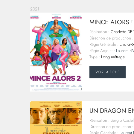
2021
MINCE ALORS !
Réalisation :
Charlotte DE
Direction de production :
Régie Générale :
Eric G
Régie Adjoint :
Laurent 
Type :
Long métrage
VOIR LA FICHE
UN DRAGON EN
Réalisation : Sergio Castell
Direction de production :
Régie Générale :
Laurent