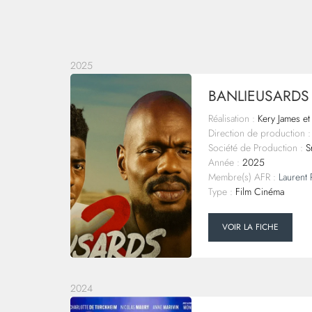
2025
BANLIEUSARDS
Réalisation :
Kery James et 
Direction de production :
Société de Production :
Sr
Année :
2025
Membre(s) AFR :
Laurent
Type :
Film Cinéma
VOIR LA FICHE
2024