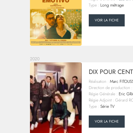
Type :
Long métrage
VOIR LA FICHE
2020
DIX POUR CENT
Réalisation :
Marc FITOUS
Direction de production :
Régie Générale :
Eric G
Régie Adjoint : Gérard 
Type :
Série TV
VOIR LA FICHE