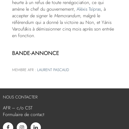
heurte à un refus de toute renégociation, ce qui
amène le chef du gouvernement,
Aléxis Tsípras
, à
accepter de signer le
Memorandum
, malgré le
référendum qui a donné la victoire au Non, et Yánis
Varoufákis à démissionner cinq mois après son entrée
en fonction.
BANDE-ANNONCE
MEMBRE AFR :
LAURENT PASCAUD
NOUS CONTACTER
AFR – c/o CST
Formulaire de contact