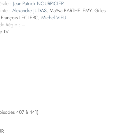
rale :
Jean-Patrick NOURRICIER
inte :
Alexandre JUDAS
, Maëva BARTHELEMY, Gilles
 François LECLERC,
Michel VIEU
 de Régie :
–
e TV
épisodes 407 à 441)
UR