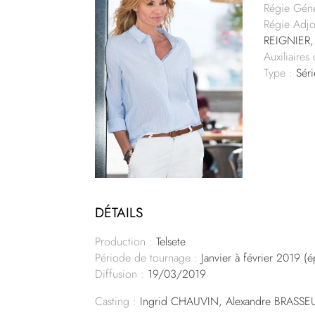
Régie Géné
Régie Adjo
REIGNIER,
Auxiliaires
Type :
Séri
DÉTAILS
Production :
Telsete
Période de tournage :
Janvier à février 2019 (
Diffusion :
19/03/2019
Casting :
Ingrid CHAUVIN, Alexandre BRASSE