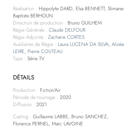
Réalisation :
Hippolyte DARD, Elsa BENNETT, Slimane-
Baptiste BERHOUN
Direction de production :
Bruno GUILHEM
Régie Générale :
Claude DELFOUR
Régie Adjointe :
Zacharie CORTES
Auxiliaires de Régie :
Laura LUCENA DA SILVA
,
Alizée
LEIRE
,
Pierre COUTEAU
Type :
Série TV
DÉTAILS
Production :
Fiction’Air
Période de tournage :
2020
Diffusion :
2021
Casting :
Guillaume LABBE, Bruno SANCHEZ,
Florence PERNEL, Marc LAVOINE