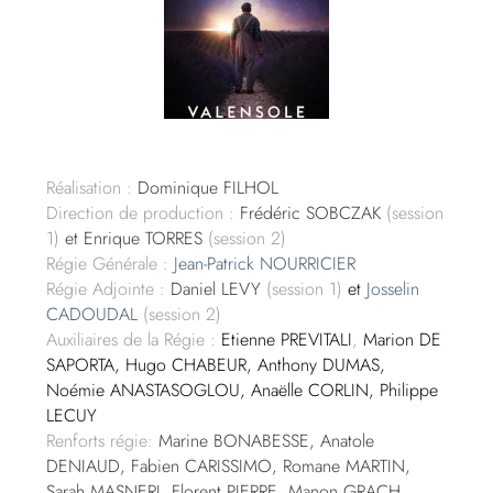
Réalisation :
Dominique FILHOL
Direction de production :
Frédéric SOBCZAK
(session
1)
et Enrique TORRES
(session 2)
Régie Générale :
Jean-Patrick NOURRICIER
Régie Adjointe :
Daniel LEVY
(session 1)
et
Josselin
CADOUDAL
(session 2)
Auxiliaires de la Régie :
Etienne PREVITALI
,
Marion DE
SAPORTA, Hugo CHABEUR, Anthony DUMAS,
Noémie ANASTASOGLOU, Anaëlle CORLIN, Philippe
LECUY
Renforts régie:
Marine BONABESSE, Anatole
DENIAUD, Fabien CARISSIMO, Romane MARTIN,
Sarah MASNERI, Florent PIERRE, Manon GRACH,