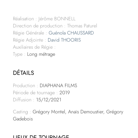
Réalisation : Jérôme BONNELL
Direction de production : Thomas Paturel
Régie Générale :
Guénola CHAUSSARD
Régie Adjointe :
David THOORIS
Auxiliaires de Régie :
Type :
Long métrage
DÉTAILS
Production :
DIAPHANA FILMS
Période de tournage :
2019
Diffusion :
15/12/2021
Casting :
Grégory Montel, Anaïs Demoustier, Grégory
Gadebois
LIEUX DE TOURNAGE