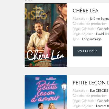
2022
CHÈRE LÉA
Réalisation :
Jérôme Bonne
Direction de production :
Régie Générale :
Guénol
Régie Adjointe :
David T
Type :
Long métrage
VOIR LA FICHE
PETITE LEÇON
Réalisation :
Eve DEBOISE
Direction de production :
Régie Générale :
Guénol
Régie Adjointe :
Laurent B