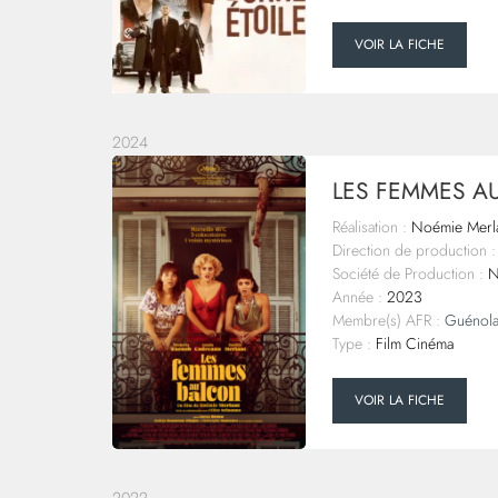
VOIR LA FICHE
2024
LES FEMMES A
Réalisation :
Noémie Merl
Direction de production :
Société de Production :
N
Année :
2023
Membre(s) AFR :
Guénol
Type :
Film Cinéma
VOIR LA FICHE