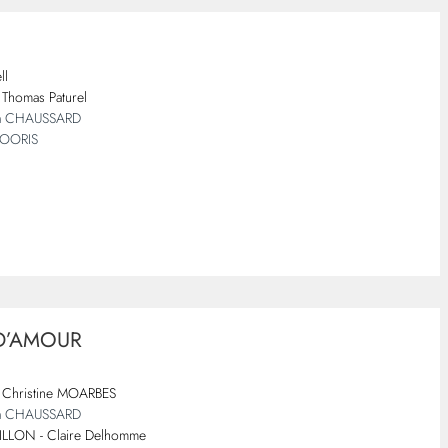
ll
Thomas Paturel
a CHAUSSARD
HOORIS
 D’AMOUR
Christine MOARBES
a CHAUSSARD
ILLON - Claire Delhomme