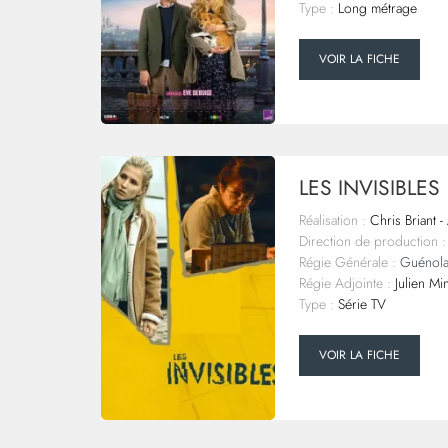
Type :
Long métrage
VOIR LA FICHE
LES INVISIBLES
Réalisation :
Chris Briant -
Direction de production :
Régie Générale :
Guénol
Régie Adjointe :
Julien Min
Type :
Série TV
VOIR LA FICHE