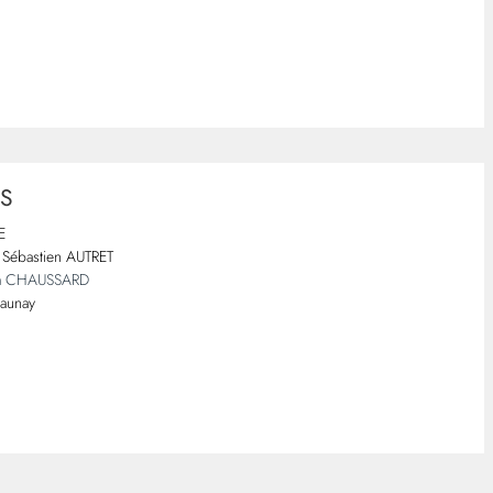
TS
E
Sébastien AUTRET
a CHAUSSARD
Launay