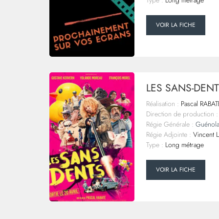
Type :
Long métrage
VOIR LA FICHE
LES SANS-DEN
Réalisation :
Pascal RABAT
Direction de production :
Régie Générale :
Guénol
Régie Adjointe :
Vincent 
Type :
Long métrage
VOIR LA FICHE