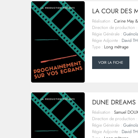
LA COUR DES 
Réalisation :
Carine May &
Direction de production :
Régie Générale :
Guénol
Régie Adjointe :
David T
Type :
Long métrage
VOIR LA FICHE
DUNE DREAMS 
Réalisation :
Samuel DOU
Direction de production :
Régie Générale :
Guénol
Régie Adjointe :
David T