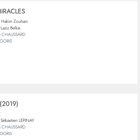
MIRACLES
 Hakim Zouhani
Laziz Belkai
a CHAUSSARD
HOORIS
(2019)
X
Sébastien LEPINAY
a CHAUSSARD
HOORIS