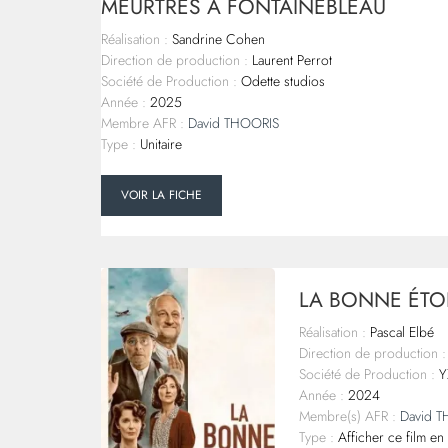
MEURTRES À FONTAINEBLEAU
Réalisation :
Sandrine Cohen
Direction de production :
Laurent Perrot
Société de Production :
Odette studios
Année :
2025
Membre AFR :
David THOORIS
Type :
Unitaire
VOIR LA FICHE
LA BONNE ÉTO
Réalisation :
Pascal Elbé
Direction de production :
Société de Production :
Y
Année :
2024
Membre(s) AFR :
David 
Type :
Afficher ce film en