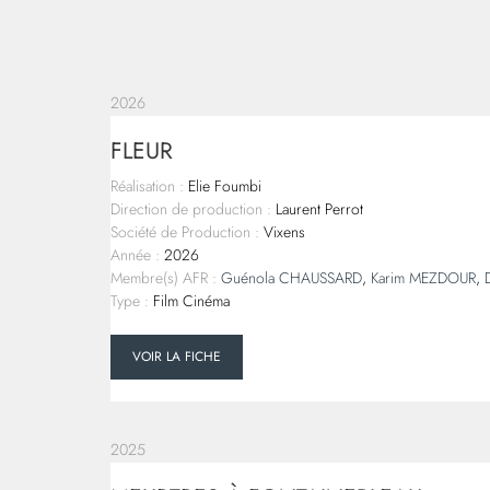
2026
FLEUR
Réalisation :
Elie Foumbi
Direction de production :
Laurent Perrot
Société de Production :
Vixens
Année :
2026
Membre(s) AFR :
Guénola CHAUSSARD
,
Karim MEZDOUR
,
Type :
Film Cinéma
VOIR LA FICHE
2025