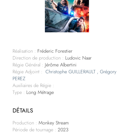
Réalisation :
Fréderic Forestier
Direction de production :
Ludovic Naar
Régie Général :
Jérôme Albertini
Régie Adjoint :
Christophe GUILLERAULT , Grégory
PEREZ
Auxiliaires de Régie :
Type :
Long Métrage
DÉTAILS
Production :
Monkey Stream
Période de tournage :
2023