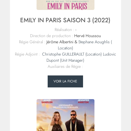
EMILY IN PARIS SAISON 3 (2022)
Réalisation :
-
Direction de production :
Hervé Houssou
Régie Général :
Jérôme Albertini &
Stephane Aoughlis (
Location)
Régie Adjoint :
Christophe GUILLERAULT (Location)
Ludovic
Dupont (Unit Manager)
Auxiliaires de Régie :
VOIR LA FICHE