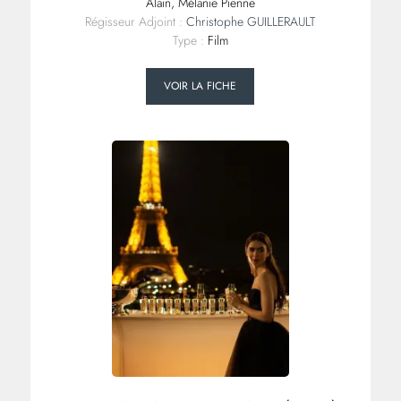
Alain, Mélanie Pienne
Régisseur Adjoint :
Christophe GUILLERAULT
Type :
Film
VOIR LA FICHE