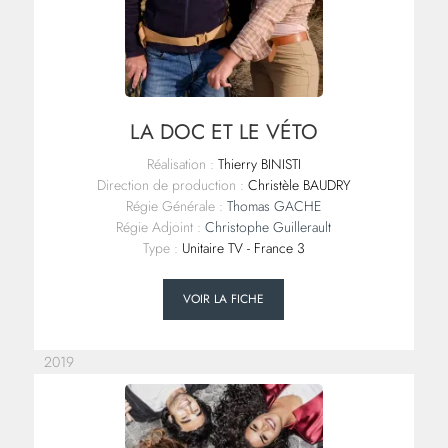
LA DOC ET LE VÉTO
Réalisation :
Thierry BINISTI
Direction de production :
Christèle BAUDRY
Régie Générale :
Thomas GACHE
Régie Adjoint :
Christophe Guillerault
Type :
Unitaire TV - France 3
VOIR LA FICHE
2019