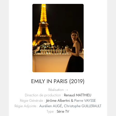
EMILY IN PARIS (2019)
Réalisation :
-
Direction de production :
Renaud MATTHIEU
Régie Générale :
Jérôme Albertini &
Pierre VAYSSE
Régie Adjointe :
Aurélien AUGÉ
,
Christophe GUILLERAULT
Type :
Série TV