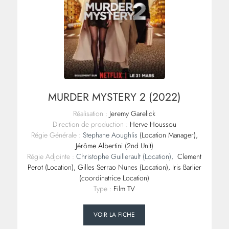
MURDER MYSTERY 2 (2022)
Réalisation :
Jeremy Garelick
Direction de production :
Herve Houssou
Régie Générale :
Stephane Aoughlis
(Location Manager),
Jérôme Albertini (2nd Unit)
Régie Adjointe :
Christophe Guillerault
(Location),
Clement
Perot (Location), Gilles Serrao Nunes (Location), Iris Barlier
(coordinatrice Location)
Type :
Film TV
VOIR LA FICHE