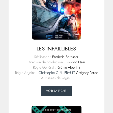
LES INFAILLIBLES
Réalisation :
Frederic Forestier
Direction de production :
Ludovic Naar
Régie Général :
Jérôme Albertini
Régie Adjoint :
Christophe GUILLERAULT
Grégory Perez
Auxiliaires de Régie :
VOIR LA FICHE