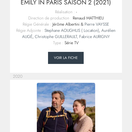
EMILY IN PARIS SAISON 2 (2021)
Réalisation :
-
Direction de production :
Renaud MATTHIEU
Régie Générale :
Jérôme Albertini &
Pierre VAYSSE
Régie Adjointe :
Stephane AOUGHLIS ( Location)
,
Aurélien
AUGÉ
,
Christophe GUILLERAULT,
Fabrice AURIGNY
Type :
Série TV
VOIR LA FICHE
2020