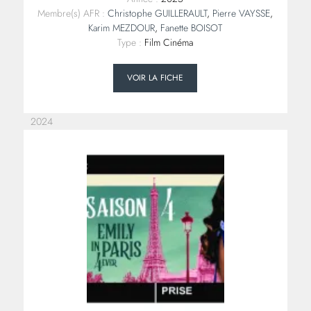
Membre(s) AFR :
Christophe GUILLERAULT
,
Pierre VAYSSE
,
Karim MEZDOUR
,
Fanette BOISOT
Type :
Film Cinéma
VOIR LA FICHE
2024