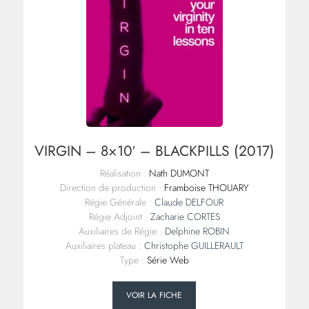
VIRGIN – 8×10′ – BLACKPILLS (2017)
Réalisation :
Nath DUMONT
Direction de production :
Framboise THOUARY
Régie Générale :
Claude DELFOUR
Régie Adjoint :
Zacharie CORTES
Auxiliaires de Régie :
Delphine ROBIN
Auxiliaires plateau :
Christophe GUILLERAULT
Type :
Série Web
VOIR LA FICHE