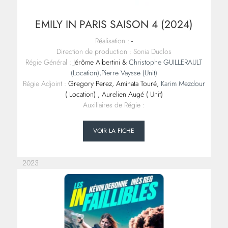
EMILY IN PARIS SAISON 4 (2024)
Réalisation :
-
Direction de production : Sonia Duclos
Régie Général :
Jérôme Albertini &
Christophe GUILLERAULT
(Location),
Pierre Vaysse (Unit)
Régie Adjoint :
Gregory Perez, Aminata Touré,
Karim Mezdour
( Location) , Aurelien Augé ( Unit)
Auxiliaires de Régie :
VOIR LA FICHE
2023