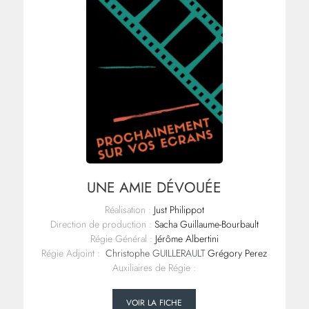
UNE AMIE DÉVOUÉE
Réalisation :
Just Philippot
Direction de production :
Sacha Guillaume-Bourbault
Régie Général :
Jérôme Albertini
Régie Adjoint :
Christophe GUILLERAULT
Grégory Perez
Auxiliaires de Régie :
VOIR LA FICHE