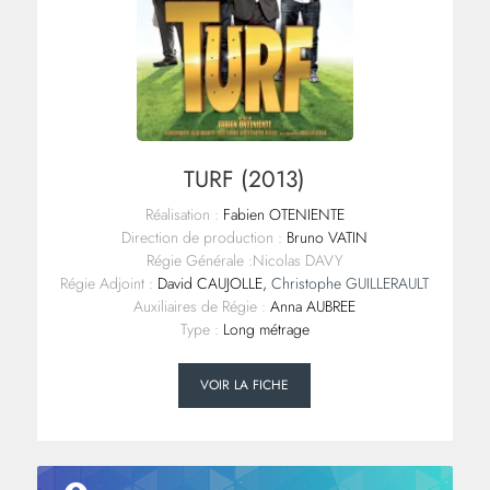
TURF (2013)
Réalisation :
Fabien OTENIENTE
Direction de production :
Bruno VATIN
Régie Générale :Nicolas DAVY
Régie Adjoint :
David CAUJOLLE,
Christophe GUILLERAULT
Auxiliaires de Régie :
Anna AUBREE
Type :
Long métrage
VOIR LA FICHE