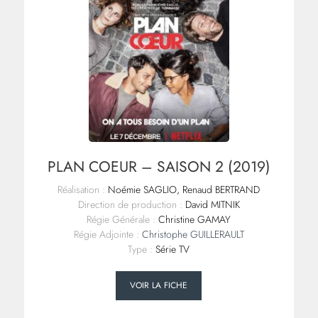
PLAN COEUR – SAISON 2 (2019)
Réalisation :
Noémie SAGLIO, Renaud BERTRAND
Direction de production :
David MITNIK
Régie Générale :
Christine GAMAY
Régie Adjointe :
Christophe GUILLERAULT
Type :
Série TV
VOIR LA FICHE