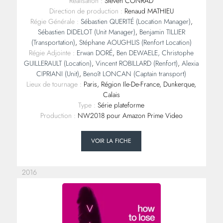
Réalisation :
Steven CONRAD
Direction de production :
Renaud MATHIEU
Régie Générale :
Sébastien QUERITÉ
(Location Manager)
,
Sébastien DIDELOT
(Unit Manager)
,
Benjamin TILLIER
(Transportation)
,
Stéphane AOUGHLIS
(Renfort Location)
Régie Adjointe :
Erwan DORÉ
,
Ben DEWAELE,
Christophe
GUILLERAULT
(Location)
,
Vincent ROBILLARD (Renfort)
,
Alexia
CIPRIANI (Unit)
,
Benoît LONCAN (Captain transport)
Lieux de tournage :
Paris, Région Ile-De-France, Dunkerque,
Calais
Type :
Série plateforme
Production :
NW2018 pour Amazon Prime Video
VOIR LA FICHE
2016