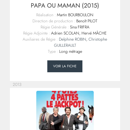
PAPA OU MAMAN (2015)
Réalisation :
Martin BOURBOULON
Direction de production :
Benoît PILOT
Régie Générale :
Sina FRIFRA
Régie Adjointe :
Adrien SCOLAN, Hervé MÂCHE
Auxiliaires de Régie :
Delphine ROBIN
,
Christophe
GUILLERAULT
Type :
Long métrage
VOIR LA FICHE
2013