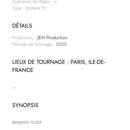
Auxiliaires de Régie :
–
Type : Unitaire TV
DÉTAILS
Production :
JEM Production
Période de tournage :
2023
LIEUX DE TOURNAGE : PARIS, ILE-DE-
FRANCE
–
SYNOPSIS
BENJAMIN TILLIER