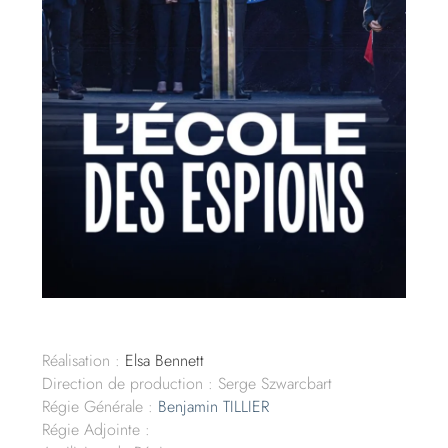
Réalisation :
Elsa Bennett
Direction de production : Serge Szwarcbart
Régie Générale :
Benjamin TILLIER
Régie Adjointe :