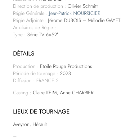
Direction de production :
Olivier Schmitt
Régie Générale :
Jean-Patrick NOURRICIER
Régie Adjointe :
Jérome DUBOIS – Mélodie GAYET
Auxiliaires de Régie :
Type :
Série TV 6×52′
DÉTAILS
Production :
Etoile Rouge Productions
Période de tournage :
2023
Diffusion : FRANCE 2
Casting :
Claire KEIM, Anne CHARRIER
LIEUX DE TOURNAGE
Aveyron, Hérault
–