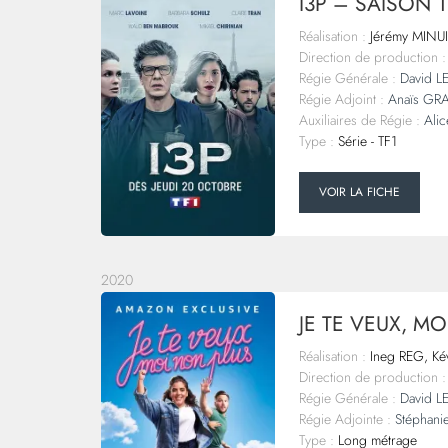
I3P – SAISON 1
Réalisation :
Jérémy MINUI
Direction de production :
Régie Générale :
David 
Régie Adjoint :
Anaïs GR
Auxiliaires de Régie :
Ali
Type :
Série - TF1
VOIR LA FICHE
2020
JE TE VEUX, M
Réalisation :
Ineg REG, K
Direction de production :
Régie Générale :
David 
Régie Adjointe :
Stéphani
Type :
Long métrage