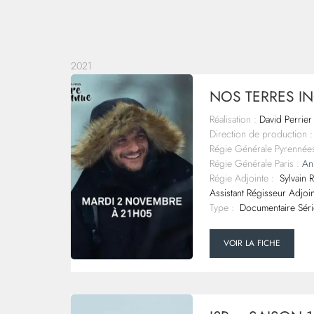
2021
NOS TERRES IN
Réalisation :
David Perrier
Direction de production :
Régie Générale Pyrennée
Régie Générale Paris :
An
Régie Adjointe :
Sylvain 
Assistant Régisseur Adjoi
Type :
Documentaire Séri
VOIR LA FICHE