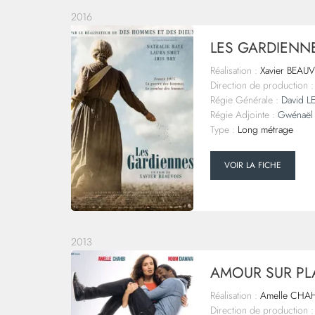
2016
LES GARDIENNE
Réalisation :
Xavier BEAU
Direction de production :
Régie Générale :
David 
Régie Adjointe :
Gwénaë
Type :
Long métrage
VOIR LA FICHE
2013
AMOUR SUR PL
Réalisation :
Amelle CHAH
Direction de production :