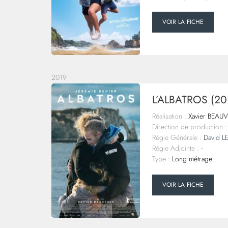
VOIR LA FICHE
2019
L’ALBATROS (20
Réalisation :
Xavier BEAU
Direction de production :
Régie Générale :
David 
Régie Adjointe :
-
Type :
Long métrage
VOIR LA FICHE