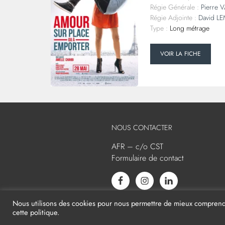
Régie Générale :
Pierre 
Régie Adjointe :
David L
Type :
Long métrage
VOIR LA FICHE
NOUS CONTACTER
AFR – c/o CST
Formulaire de contact
Nous utilisons des cookies pour nous permettre de mieux comprendre 
cette politique.
2026
AFR -
Mentions légales