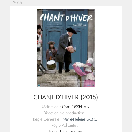
2015
CHANT D’HIVER (2015)
Réalisation :
Otar IOSSELIANI
Direction de production :
-
Régie Générale :
Marie-Hélène LABRET
Régie Adjointe :
-
Type :
Long métrage