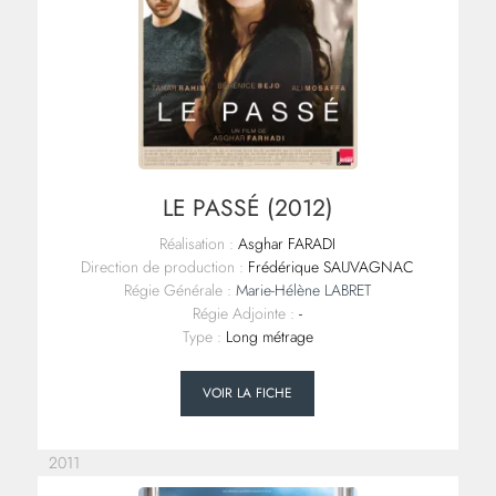
LE PASSÉ (2012)
Réalisation :
Asghar FARADI
Direction de production :
Frédérique SAUVAGNAC
Régie Générale :
Marie-Hélène LABRET
Régie Adjointe :
-
Type :
Long métrage
VOIR LA FICHE
2011