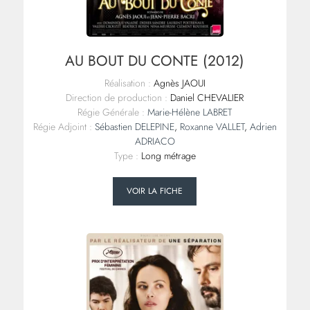
AU BOUT DU CONTE (2012)
Réalisation :
Agnès JAOUI
Direction de production :
Daniel CHEVALIER
Régie Générale :
Marie-Hélène LABRET
Régie Adjoint :
Sébastien DELEPINE
,
Roxanne VALLET
,
Adrien
ADRIACO
Type :
Long métrage
VOIR LA FICHE