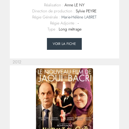
Réalisation :
Anne LE NY
Direction de production :
Sylvie PEYRE
Régie Générale :
Marie-Hélène LABRET
Régie Adjointe :
-
Type :
Long métrage
VOIR LA FICHE
2012