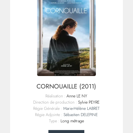
CORNOUAILLE (2011)
Réalisation :
Anne LE NY
Direction de production :
Sylvie PEYRE
Régie Générale :
Marie-Hélène LABRET
Régie Adjointe :
Sébastien DELEPINE
Type :
Long métrage