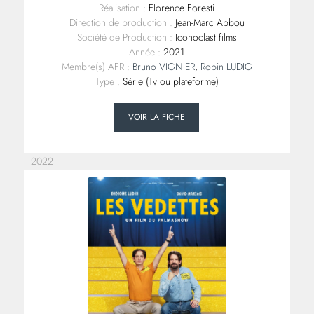
Réalisation :
Florence Foresti
Direction de production :
Jean-Marc Abbou
Société de Production :
Iconoclast films
Année :
2021
Membre(s) AFR :
Bruno VIGNIER
,
Robin LUDIG
Type :
Série (Tv ou plateforme)
VOIR LA FICHE
2022