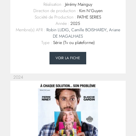
Réalisation :
Jérémy Mainguy
Direction de production :
Kim N'Guyen
Société de Production :
PATHE SERIES
Année :
2025
Membre(s) AFR :
Robin LUDIG
,
Camille BOISHARDY
,
Ariane
DE MAGALHAES
Type :
Série (Tv ou plateforme)
VOIR LA FICHE
2024