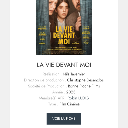
LA VIE DEVANT MOI
Réalisation :
Nils Tavernier
Direction de production :
Christophe Desenclos
Société de Production :
Bonne Pioche Films
Année :
2023
Membre(s) AFR :
Robin LUDIG
Type :
Film Cinéma
VOIR LA FICHE