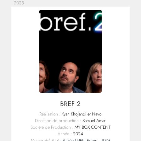
2025
BREF 2
Réalisation :
Kyan Khojandi et Navo
Direction de production :
Samuel Amar
Société de Production :
MY BOX CONTENT
Année :
2024
Membre(s) AFR :
Alizée LEIRE
,
Robin LUDIG