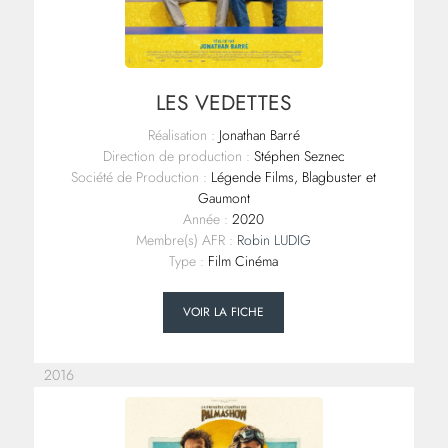
LES VEDETTES
Réalisation :
Jonathan Barré
Direction de production :
Stéphen Seznec
Société de Production :
Légende Films, Blagbuster et
Gaumont
Année :
2020
Membre(s) AFR :
Robin LUDIG
Type :
Film Cinéma
VOIR LA FICHE
2016