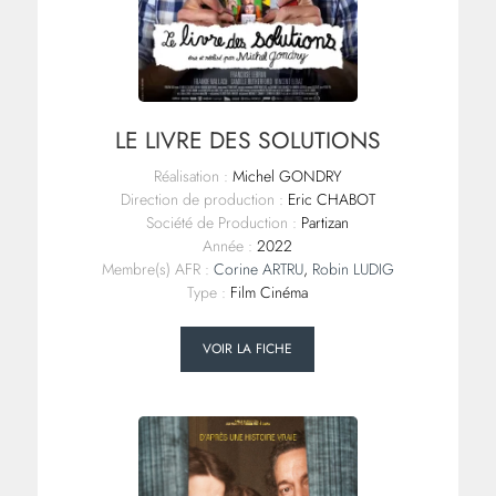
LE LIVRE DES SOLUTIONS
Réalisation :
Michel GONDRY
Direction de production :
Eric CHABOT
Société de Production :
Partizan
Année :
2022
Membre(s) AFR :
Corine ARTRU
,
Robin LUDIG
Type :
Film Cinéma
VOIR LA FICHE