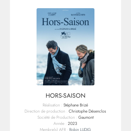
HORS-SAISON
Réalisation :
Stéphane Brizé
Direction de production :
Christophe Désenclos
Société de Production :
Gaumont
Année :
2023
Membre(s) AFR :
Robin LUDIG