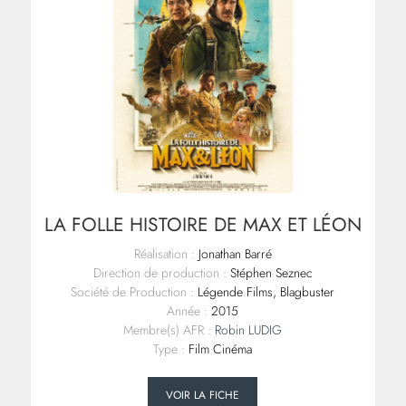
LA FOLLE HISTOIRE DE MAX ET LÉON
Réalisation :
Jonathan Barré
Direction de production :
Stéphen Seznec
Société de Production :
Légende Films, Blagbuster
Année :
2015
Membre(s) AFR :
Robin LUDIG
Type :
Film Cinéma
VOIR LA FICHE