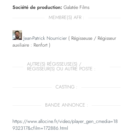
Société de production:
Galatée Films
MEMBRE(S) AFR :
Jean-Patrick Nourricier
( Régisseuse / Régisseur
auxiliaire : Renfort )
AUTRE(S) RÉGISSEUSE(S) /
RÉGISSEUR(S) OU AUTRE POSTE :
CASTING :
BANDE ANNONCE :
https://www.allocine.fr/video/player_gen_cmedia=18
932317&cfilm=172886.html