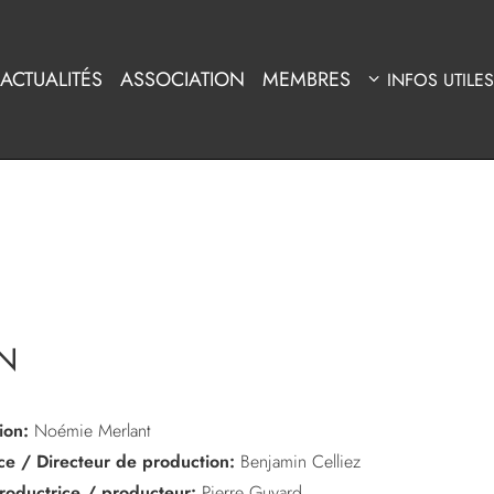
ACTUALITÉS
ASSOCIATION
MEMBRES
INFOS UTILES
N
ion:
Noémie Merlant
ice / Directeur de production:
Benjamin Celliez
roductrice / producteur:
Pierre Guyard