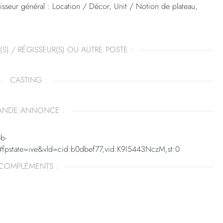
sseur général : Location / Décor, Unit / Notion de plateau,
(S) / RÉGISSEUR(S) OU AUTRE POSTE :
CASTING :
ANDE ANNONCE :
b-
pstate=ive&vld=cid:b0dbef77,vid:K9I5443NczM,st:0
COMPLÉMENTS :