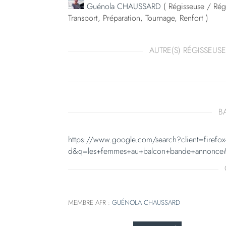
Guénola CHAUSSARD
( Régisseuse / Régi
Transport, Préparation, Tournage, Renfort )
AUTRE(S) RÉGISSEUSE
B
https://www.google.com/search?client=firefox-
d&q=les+femmes+au+balcon+bande+annonce#f
MEMBRE AFR :
GUÉNOLA CHAUSSARD