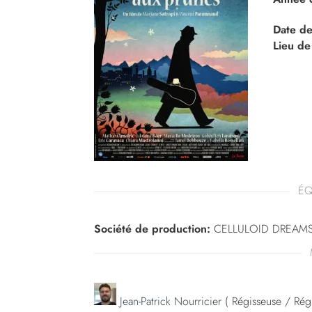
Date de
Lieu de
ÉQ
Société de production:
CELLULOID DREAM
Jean-Patrick Nourricier
( Régisseuse / Régis