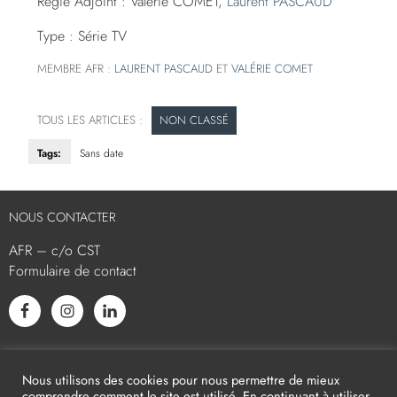
Régie Adjoint : Valérie COMET,
Laurent PASCAUD
Type : Série TV
MEMBRE AFR :
LAURENT PASCAUD
ET
VALÉRIE COMET
NON CLASSÉ
Tags:
Sans date
NOUS CONTACTER
AFR – c/o CST
Formulaire de contact
L’AFR EST MEMBRE ASSOCIÉ
Nous utilisons des cookies pour nous permettre de mieux
comprendre comment le site est utilisé. En continuant à utiliser