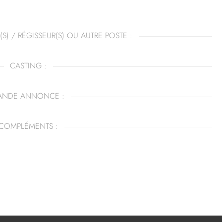
(S) / RÉGISSEUR(S) OU AUTRE POSTE :
CASTING :
ANDE ANNONCE :
COMPLÉMENTS :