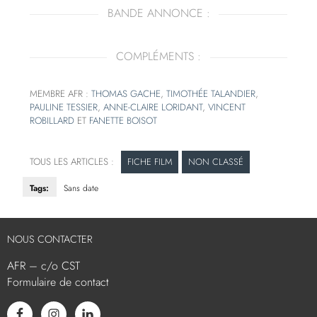
BANDE ANNONCE :
COMPLÉMENTS :
MEMBRE AFR :
THOMAS GACHE
,
TIMOTHÉE TALANDIER
,
PAULINE TESSIER
,
ANNE-CLAIRE LORIDANT
,
VINCENT
ROBILLARD
ET
FANETTE BOISOT
FICHE FILM
NON CLASSÉ
Tags:
Sans date
NOUS CONTACTER
AFR – c/o CST
Formulaire de contact