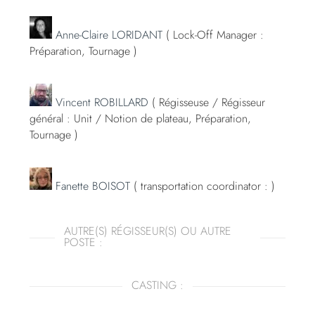
Anne-Claire LORIDANT
( Lock-Off Manager :
Préparation, Tournage )
Vincent ROBILLARD
( Régisseuse / Régisseur
général : Unit / Notion de plateau, Préparation,
Tournage )
Fanette BOISOT
( transportation coordinator : )
AUTRE(S) RÉGISSEUR(S) OU AUTRE
POSTE :
CASTING :