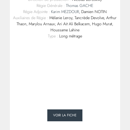
Régie Générale :
Thomas GACHE
Régie Adjointe :
Karim MEZDOUR
, Damien NOTIN
Auxiliaires de Régie :
Mélanie Leroy, Tancrède Devolve, Arthur
Thaon, Marylou Arnaux; Ari Ait Ali Belkacem, Hugo Murat,
Houssame Lahine
Type :
Long métrage
VOIR LA FICHE