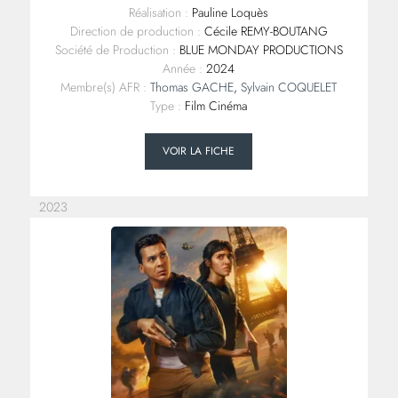
Réalisation :
Pauline Loquès
Direction de production :
Cécile REMY-BOUTANG
Société de Production :
BLUE MONDAY PRODUCTIONS
Année :
2024
Membre(s) AFR :
Thomas GACHE
,
Sylvain COQUELET
Type :
Film Cinéma
VOIR LA FICHE
2023