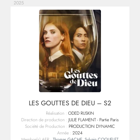
2025
LES GOUTTES DE DIEU – S2
Réalisation :
ODED RUSKIN
Direction de production :
JULIE FLAMENT - Partie Paris
Société de Production :
PRODUCTION DYNAMIC
Année :
2024
Membre(s) AFR :
Thomas GACHE
,
Sylvain COQUELET