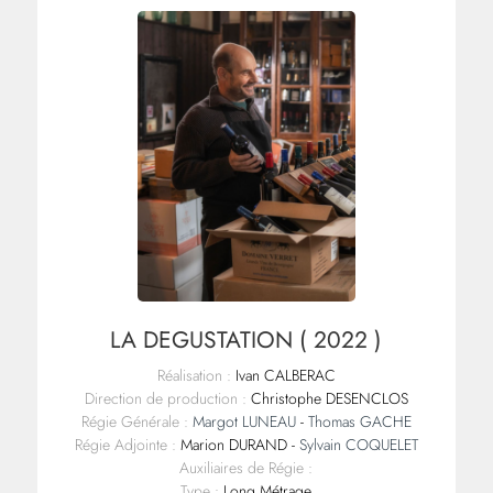
LA DEGUSTATION ( 2022 )
Réalisation :
Ivan CALBERAC
Direction de production :
Christophe DESENCLOS
Régie Générale :
Margot LUNEAU
-
Thomas GACHE
Régie Adjointe :
Marion DURAND -
Sylvain COQUELET
Auxiliaires de Régie :
Type :
Long Métrage