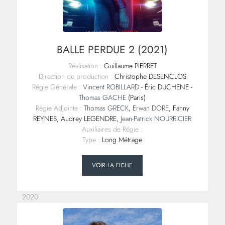
BALLE PERDUE 2 (2021)
Réalisation :
Guillaume PIERRET
Direction de production :
Christophe DESENCLOS
Régie Générale :
Vincent ROBILLARD
- Éric DUCHENE -
Thomas GACHE
(Paris)
Régie Adjointe :
Thomas GRECK
,
Erwan DORE
, Fanny
REYNES, Audrey LEGENDRE,
Jean-Patrick NOURRICIER
Auxiliaires de Régie :
Type :
Long Métrage
VOIR LA FICHE
2020