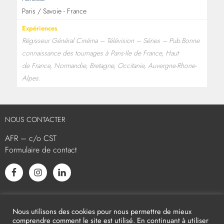
Paris / Savoie - France
Expériences
Régisseur Général Cinéma – Télévision – Séries – Pub.
Bo
nne
connaissance des tournages à Paris-Ile de France, Haut
de France, Normandie, Bretagne, Occitanie, Auvergne-Rhone-
Alpes.
NOUS CONTACTER
AFR – c/o CST
Formulaire de contact
L’AFR EST MEMBRE ASSOCIÉ
Nous utilisons des cookies pour nous permettre de mieux
comprendre comment le site est utilisé. En continuant à utiliser