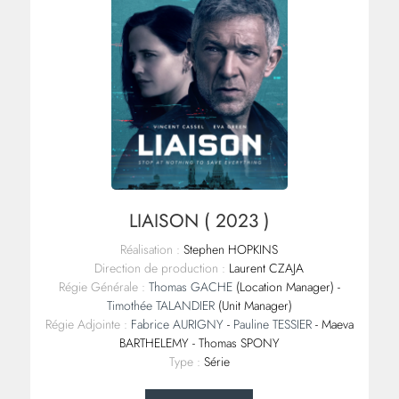
LIAISON ( 2023 )
Réalisation :
Stephen HOPKINS
Direction de production :
Laurent CZAJA
Régie Générale :
Thomas GACHE
(Location Manager) -
Timothée TALANDIER
(Unit Manager)
Régie Adjointe :
Fabrice AURIGNY
-
Pauline TESSIER
- Maeva
BARTHELEMY - Thomas SPONY
Type :
Série