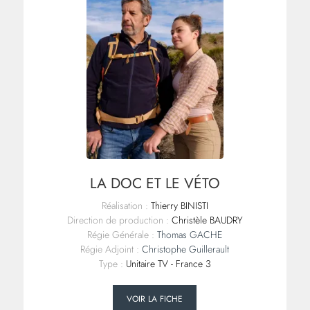
LA DOC ET LE VÉTO
Réalisation :
Thierry BINISTI
Direction de production :
Christèle BAUDRY
Régie Générale :
Thomas GACHE
Régie Adjoint :
Christophe Guillerault
Type :
Unitaire TV - France 3
VOIR LA FICHE