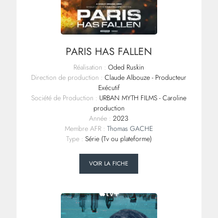
PARIS HAS FALLEN
Réalisation :
Oded Ruskin
Direction de production :
Claude Albouze - Producteur
Exécutif
Société de Production :
URBAN MYTH FILMS - Caroline
production
Année :
2023
Membre AFR :
Thomas GACHE
Type :
Série (Tv ou plateforme)
VOIR LA FICHE