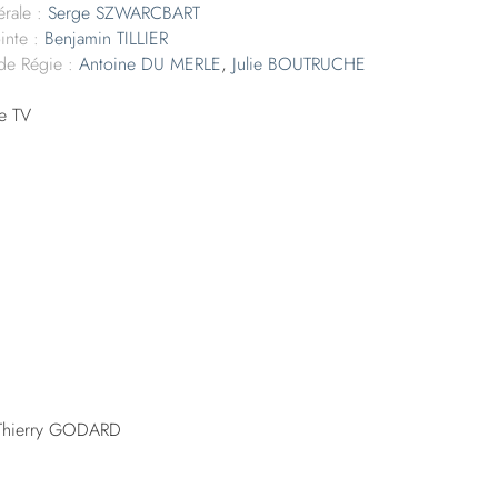
rale :
Serge SZWARCBART
inte :
Benjamin TILLIER
 de Régie :
Antoine DU MERLE
,
Julie BOUTRUCHE
e TV
 Thierry GODARD