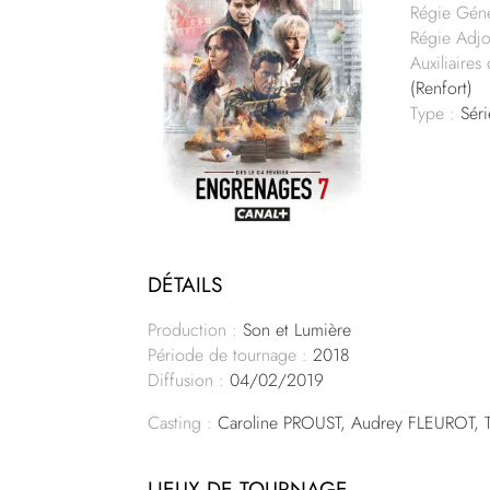
Régie Géné
Régie Adjo
Auxiliaires
(Renfort)
Type :
Séri
DÉTAILS
Production :
Son et Lumière
Période de tournage :
2018
Diffusion :
04/02/2019
Casting :
Caroline PROUST, Audrey FLEUROT,
LIEUX DE TOURNAGE