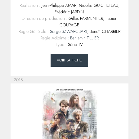
Réalisation :
Jean-Philippe AMAR, Nicolas GUICHETEAU,
Frédéric JARDIN
Direction de production :
Gilles PARMENTIER, Fabien
COURAGE
Régie Générale :
Serge SZWARCBART
, Benoît CHARRIER
Régie Adjointe :
Benjamin TILLIER
Type :
Série TV
VOIR LA FICHE
2018