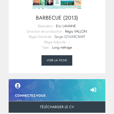
BARBECUE (2013)
Réalisation :
Eric LAVAINE
Direction de production :
Régis VALLON
Régie Générale :
Serge SZWARCBART
Régie Adjointe :
-
Type :
Long métrage
VOIR LA FICHE
CONNECTEZ-VOUS
TÉLÉCHARGER LE CV