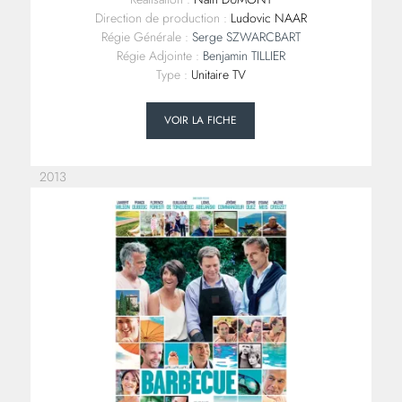
Direction de production :
Ludovic NAAR
Régie Générale :
Serge SZWARCBART
Régie Adjointe :
Benjamin TILLIER
Type :
Unitaire TV
VOIR LA FICHE
2013