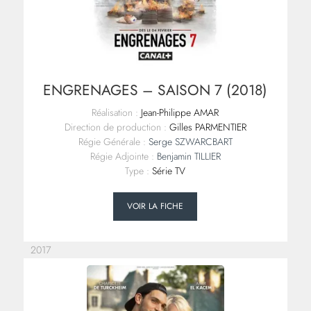
ENGRENAGES – SAISON 7 (2018)
Réalisation :
Jean-Philippe AMAR
Direction de production :
Gilles PARMENTIER
Régie Générale :
Serge SZWARCBART
Régie Adjointe :
Benjamin TILLIER
Type :
Série TV
VOIR LA FICHE
2017