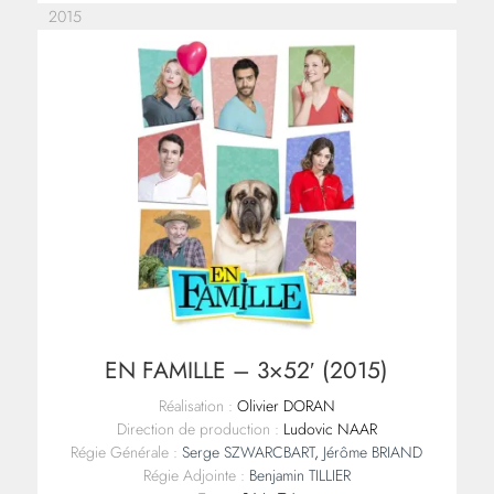
2015
EN FAMILLE – 3×52′ (2015)
Réalisation :
Olivier DORAN
Direction de production :
Ludovic NAAR
Régie Générale :
Serge SZWARCBART
,
Jérôme BRIAND
Régie Adjointe :
Benjamin TILLIER