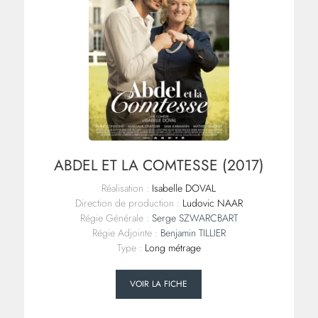
ABDEL ET LA COMTESSE (2017)
Réalisation :
Isabelle DOVAL
Direction de production :
Ludovic NAAR
Régie Générale :
Serge SZWARCBART
Régie Adjointe :
Benjamin TILLIER
Type :
Long métrage
VOIR LA FICHE