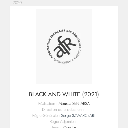
2020
BLACK AND WHITE (2021)
Réalisation :
Moussa SEN ABSA
Direction de production :
-
Régie Générale :
Serge SZWARCBART
Régie Adjointe :
-
Type :
Série TV